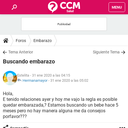
MENU
INICIO
FOROS
Foros
Embarazo
SALUD
Tema Anterior
Siguiente Tema
Buscando embarazo
FAMILIA
Estelita
- 31 ene 2020 a las 04:15
NUTRICIÓN
Hermanamayor
-
31 ene 2020 a las 05:02
Hola,
BIENESTAR
E tenido relaciones ayer y hoy me vajo la regla es posible
quedar embarazada,? Estamos buscando un bebe hace 5
SEXUALIDAD
meses pero no hay manera alguna me da consejos
porfavor???
GLOSARIO