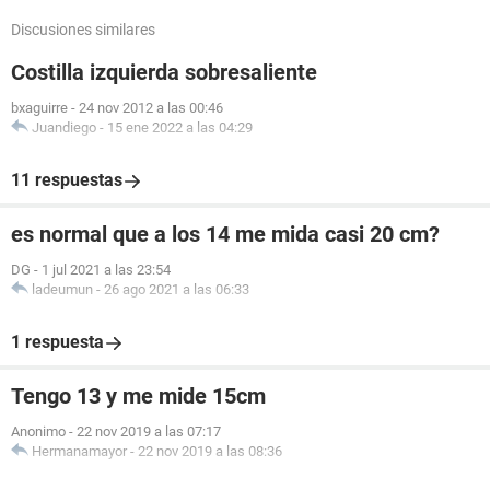
Discusiones similares
Costilla izquierda sobresaliente
bxaguirre
-
24 nov 2012 a las 00:46
Juandiego
-
15 ene 2022 a las 04:29
11 respuestas
es normal que a los 14 me mida casi 20 cm?
DG
-
1 jul 2021 a las 23:54
ladeumun
-
26 ago 2021 a las 06:33
1 respuesta
Tengo 13 y me mide 15cm
Anonimo
-
22 nov 2019 a las 07:17
Hermanamayor
-
22 nov 2019 a las 08:36