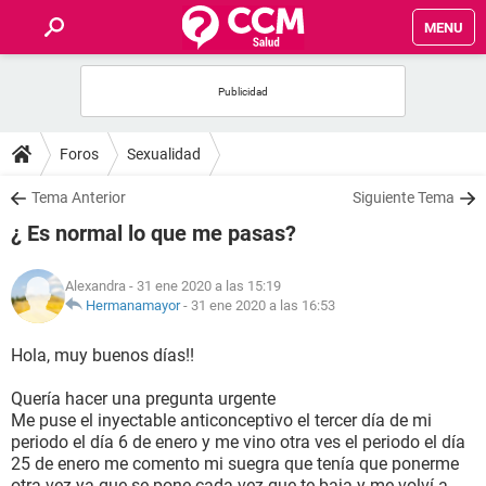
MENU
INICIO
FOROS
Foros
Sexualidad
SALUD
Tema Anterior
Siguiente Tema
¿ Es normal lo que me pasas?
FAMILIA
Alexandra
- 31 ene 2020 a las 15:19
NUTRICIÓN
Hermanamayor
-
31 ene 2020 a las 16:53
Hola, muy buenos días!!
BIENESTAR
Quería hacer una pregunta urgente
SEXUALIDAD
Me puse el inyectable anticonceptivo el tercer día de mi
periodo el día 6 de enero y me vino otra ves el periodo el día
25 de enero me comento mi suegra que tenía que ponerme
GLOSARIO
otra vez ya que se pone cada vez que te baja y me volví a