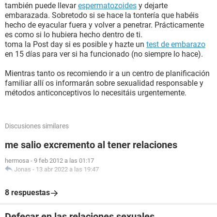
también puede llevar
espermatozoides
y dejarte
embarazada. Sobretodo si se hace la tontería que habéis
hecho de eyacular fuera y volver a penetrar. Prácticamente
es como si lo hubiera hecho dentro de ti.
toma la Post day si es posible y hazte un
test de embarazo
en 15 días para ver si ha funcionado (no siempre lo hace).
Mientras tanto os recomiendo ir a un centro de planificación
familiar allí os informarán sobre sexualidad responsable y
métodos anticonceptivos lo necesitáis urgentemente.
Discusiones similares
me salio excremento al tener relaciones
hermosa
-
9 feb 2012 a las 01:17
Jonas
-
13 abr 2022 a las 19:47
8 respuestas
Defecar en las relaciones sexuales