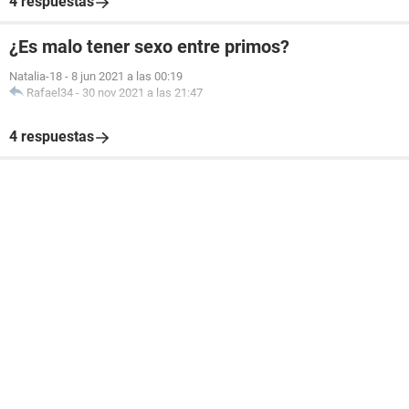
4 respuestas
¿Es malo tener sexo entre primos?
Natalia-18
-
8 jun 2021 a las 00:19
Rafael34
-
30 nov 2021 a las 21:47
4 respuestas