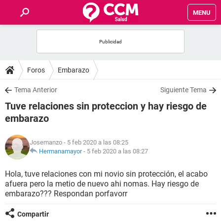
MENU
INICIO
FOROS
Foros
Embarazo
SALUD
Tema Anterior
Siguiente Tema
Tuve relaciones sin proteccion y hay riesgo de
FAMILIA
embarazo
NUTRICIÓN
Josemanzo
- 5 feb 2020 a las 08:25
Hermanamayor
-
5 feb 2020 a las 08:27
BIENESTAR
Hola, tuve relaciones con mi novio sin protección, el acabo
afuera pero la metio de nuevo ahi nomas. Hay riesgo de
SEXUALIDAD
embarazo??? Respondan porfavorr
GLOSARIO
Compartir