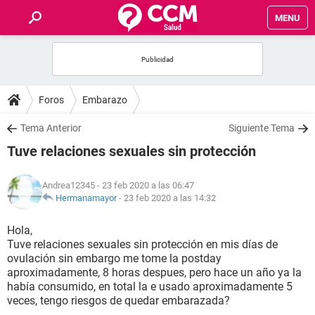
MENU
INICIO
FOROS
Foros
Embarazo
SALUD
Tema Anterior
Siguiente Tema
Tuve relaciones sexuales sin protección
FAMILIA
Andrea12345
- 23 feb 2020 a las 06:47
NUTRICIÓN
Hermanamayor
-
23 feb 2020 a las 14:32
Hola,
BIENESTAR
Tuve relaciones sexuales sin protección en mis días de
ovulación sin embargo me tome la postday
SEXUALIDAD
aproximadamente, 8 horas despues, pero hace un año ya la
había consumido, en total la e usado aproximadamente 5
veces, tengo riesgos de quedar embarazada?
GLOSARIO