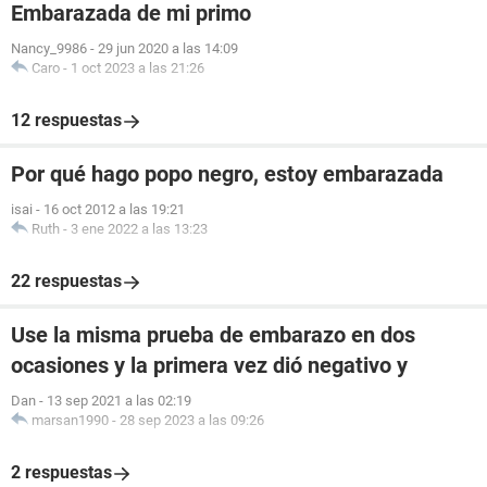
Embarazada de mi primo
Nancy_9986
-
29 jun 2020 a las 14:09
Caro
-
1 oct 2023 a las 21:26
12 respuestas
Por qué hago popo negro, estoy embarazada
isai
-
16 oct 2012 a las 19:21
Ruth
-
3 ene 2022 a las 13:23
22 respuestas
Use la misma prueba de embarazo en dos
ocasiones y la primera vez dió negativo y
Dan
-
13 sep 2021 a las 02:19
marsan1990
-
28 sep 2023 a las 09:26
2 respuestas