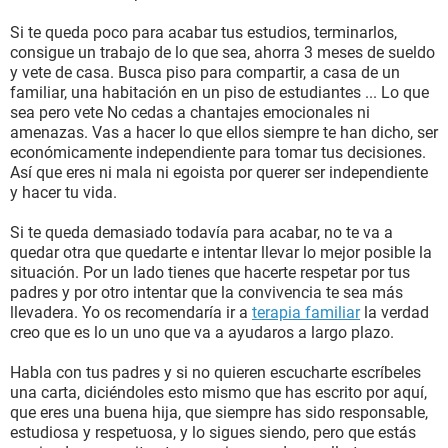
llego a casa y es un nuevo problema que ni siquiera es mio
pero debo escuchar, no tengo libertad de disponer de mi
Si te queda poco para acabar tus estudios, terminarlos,
tiempo pues dependo mucho de lo mis padres me pidan
consigue un trabajo de lo que sea, ahorra 3 meses de sueldo
hacer, sino hago algo que quieren soy una persona
y vete de casa. Busca piso para compartir, a casa de un
irresponsable y malagradecida, si me ven dándole un beso a
familiar, una habitación en un piso de estudiantes ... Lo que
mi novio soy inmoral y sin vergüenza y si hablo de como me
sea pero vete No cedas a chantajes emocionales ni
siento soy la mala porque los hiero al decirles que no me
amenazas. Vas a hacer lo que ellos siempre te han dicho, ser
siento bien en casa.
económicamente independiente para tomar tus decisiones.
Nunca me ha gustado estar en mi casa, siempre he tratado
Así que eres ni mala ni egoista por querer ser independiente
de que mis escuelas se encuentre lejos solo para pasar mas
y hacer tu vida.
tiempo afuera, con esta cuarentena de verdad que he estado
pensando en salirme de mi casa porque simplemente ya no
Si te queda demasiado todavía para acabar, no te va a
aguanto tener tanto estrés, siento que soy una persona muy
quedar otra que quedarte e intentar llevar lo mejor posible la
complicada para entablar relaciones por la familia que
situación. Por un lado tienes que hacerte respetar por tus
tengo y vivo con mucha ansiedad de cual sera el nuevo
padres y por otro intentar que la convivencia te sea más
adjetivo que me darán mis padres. Ya no sé qué hacer me
llevadera. Yo os recomendaría ir a
terapia familiar
la verdad
siento todo el tiempo mal y cuento los días para dejar de
creo que es lo un uno que va a ayudaros a largo plazo.
estar en casa, me siento orillada a irme, lo pregunto hoy
porqué me asusta que he llegado a pensar en matarme solo
Habla con tus padres y si no quieren escucharte escríbeles
para tener paz.
una carta, diciéndoles esto mismo que has escrito por aquí,
Disculpen que sea tan largo y agradezco su ayuda de
que eres una buena hija, que siempre has sido responsable,
antemano
estudiosa y respetuosa, y lo sigues siendo, pero que estás