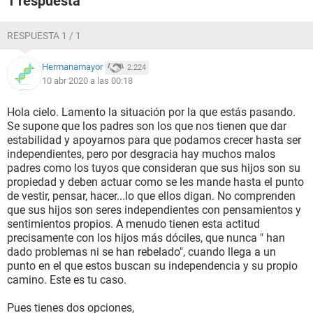
1 respuesta
una mala persona, al contrario es una persona que trabaja
por lo que tiene y ambos nos esforzamos y apoyamos para
RESPUESTA 1 / 1
terminar la carrera, también les cuesta ver que en general
nos abrazamos o nos saludamos o despedimos con un
beso de pico pues para ellos eso solo es de esposo y habla
Hermanamayor
2.224
mal de mi como mujer, sobretodo a mi madre que es
10 abr 2020 a las 00:18
cristiana y algo fanática, todo lo comenta con sus hermanas
espirituales, yo no comparto su religión y por ello
Hola cielo. Lamento la situación por la que estás pasando.
usualmente ellas le dicen que soy rebelde y estoy dejando
Se supone que los padres son los que nos tienen que dar
que el diablo maneje mi vida porque eso desencadena que
estabilidad y apoyarnos para que podamos crecer hasta ser
este en conflicto conmigo constantemente; por el tema del
independientes, pero por desgracia hay muchos malos
trabajo cuando he tenido entrevistas o algo similar ellos me
padres como los tuyos que consideran que sus hijos son su
han prohibido ir porque no quieren que yo trabaje ahora pero
propiedad y deben actuar como se les mande hasta el punto
siempre que discutimos ellos me echan en cara que no soy
de vestir, pensar, hacer...lo que ellos digan. No comprenden
independiente económicamente y por ello mi voz no tiene
que sus hijos son seres independientes con pensamientos y
importancia para ellos, en sus palabras "no soy nadie por no
sentimientos propios. A menudo tienen esta actitud
ganar un peso propio", ante esto mi novio me apoyo
precisamente con los hijos más dóciles, que nunca " han
dándome trabajo en un pequeño negocio que tiene para que
dado problemas ni se han rebelado", cuando llega a un
no tuviera que buscar o md desenfocara de la escuela, no es
punto en el que estos buscan su independencia y su propio
mucha la paga pero es mi esfuerzo 100% pero a mis padres
camino. Este es tu caso.
no les parece.
A veces tengo demasiada presión encima con la escuela,
Pues tienes dos opciones,