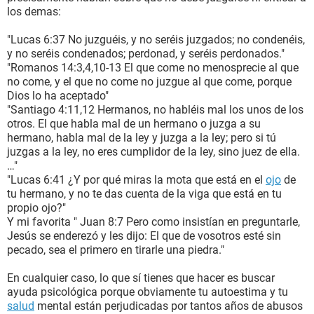
los demas:
"Lucas 6:37 No juzguéis, y no seréis juzgados; no condenéis,
y no seréis condenados; perdonad, y seréis perdonados."
"Romanos 14:3,4,10-13 El que come no menosprecie al que
no come, y el que no come no juzgue al que come, porque
Dios lo ha aceptado"
"Santiago 4:11,12 Hermanos, no habléis mal los unos de los
otros. El que habla mal de un hermano o juzga a su
hermano, habla mal de la ley y juzga a la ley; pero si tú
juzgas a la ley, no eres cumplidor de la ley, sino juez de ella.
…"
"Lucas 6:41 ¿Y por qué miras la mota que está en el
ojo
de
tu hermano, y no te das cuenta de la viga que está en tu
propio ojo?"
Y mi favorita " Juan 8:7 Pero como insistían en preguntarle,
Jesús se enderezó y les dijo: El que de vosotros esté sin
pecado, sea el primero en tirarle una piedra."
En cualquier caso, lo que sí tienes que hacer es buscar
ayuda psicológica porque obviamente tu autoestima y tu
salud
mental están perjudicadas por tantos años de abusos