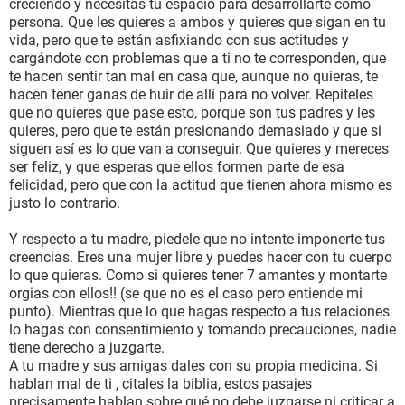
creciendo y necesitas tu espacio para desarrollarte como
persona. Que les quieres a ambos y quieres que sigan en tu
vida, pero que te están asfixiando con sus actitudes y
cargándote con problemas que a ti no te corresponden, que
te hacen sentir tan mal en casa que, aunque no quieras, te
hacen tener ganas de huir de allí para no volver. Repiteles
que no quieres que pase esto, porque son tus padres y les
quieres, pero que te están presionando demasiado y que si
siguen así es lo que van a conseguir. Que quieres y mereces
ser feliz, y que esperas que ellos formen parte de esa
felicidad, pero que con la actitud que tienen ahora mismo es
justo lo contrario.
Y respecto a tu madre, piedele que no intente imponerte tus
creencias. Eres una mujer libre y puedes hacer con tu cuerpo
lo que quieras. Como si quieres tener 7 amantes y montarte
orgias con ellos!! (se que no es el caso pero entiende mi
punto). Mientras que lo que hagas respecto a tus relaciones
lo hagas con consentimiento y tomando precauciones, nadie
tiene derecho a juzgarte.
A tu madre y sus amigas dales con su propia medicina. Si
hablan mal de ti , citales la biblia, estos pasajes
precisamente hablan sobre qué no debe juzgarse ni criticar a