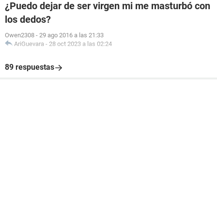
¿Puedo dejar de ser virgen mi me masturbó con
los dedos?
Owen2308
-
29 ago 2016 a las 21:33
AriGuevara
-
28 oct 2023 a las 02:24
89 respuestas