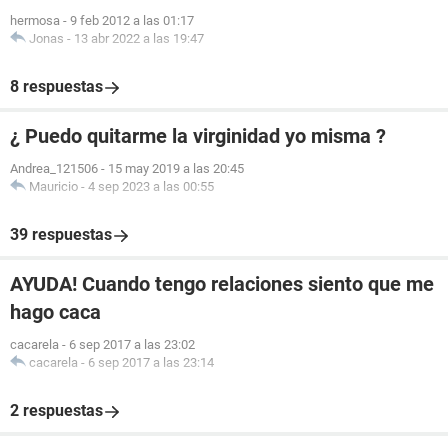
hermosa
-
9 feb 2012 a las 01:17
Jonas
-
13 abr 2022 a las 19:47
8 respuestas
¿ Puedo quitarme la virginidad yo misma ?
Andrea_121506
-
15 may 2019 a las 20:45
Mauricio
-
4 sep 2023 a las 00:55
39 respuestas
AYUDA! Cuando tengo relaciones siento que me
hago caca
cacarela
-
6 sep 2017 a las 23:02
cacarela
-
6 sep 2017 a las 23:14
2 respuestas