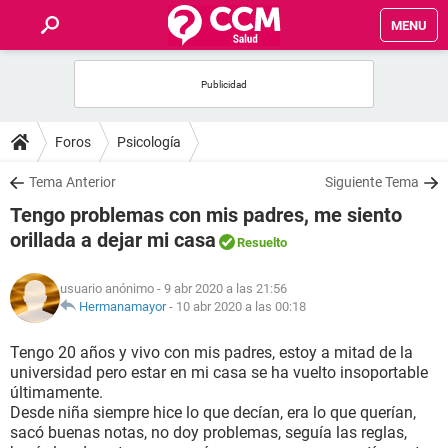
MENU
INICIO
FOROS
Foros
Psicología
SALUD
Tema Anterior
Siguiente Tema
Tengo problemas con mis padres, me siento
FAMILIA
orillada a dejar mi casa
Resuelto
NUTRICIÓN
usuario anónimo
- 9 abr 2020 a las 21:56
Hermanamayor
-
10 abr 2020 a las 00:18
BIENESTAR
Tengo 20 años y vivo con mis padres, estoy a mitad de la
universidad pero estar en mi casa se ha vuelto insoportable
SEXUALIDAD
últimamente.
Desde niña siempre hice lo que decían, era lo que querían,
sacó buenas notas, no doy problemas, seguía las reglas,
GLOSARIO