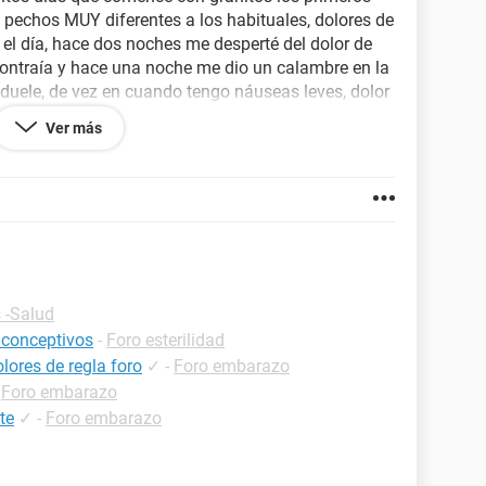
e pechos MUY diferentes a los habituales, dolores de
 el día, hace dos noches me desperté del dolor de
 contraía y hace una noche me dio un calambre en la
e duele, de vez en cuando tengo náuseas leves, dolor
o a cada rato y mi flujo es blanco grumoso,
Ver más
esté por dar una infección y por eso el retraso! Si
da.
 -Salud
iconceptivos
-
Foro esterilidad
lores de regla foro
✓
-
Foro embarazo
-
Foro embarazo
te
✓
-
Foro embarazo