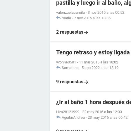
pastilla y luego ir al baño, a
valenzuelacamila
-
3 nov 2015 a las 00:52
maria
-
7 nov 2015 a las 18:36
2 respuestas
Tengo retraso y estoy ligada
yvonne0501
-
11 mar 2015 a las 18:02
Samantha
-
5 ago 2022 a las 18:19
9 respuestas
¿Ir al baño 1 hora después de
Liza28121999
-
22 may 2016 a las 12:33
AguilarAndrea
-
23 may 2016 a las 06:42