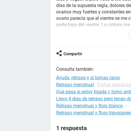
días de la supuesta regla, dolores d
ovarios muy fuertes y constantes en
ovario parecía que el vientre se me
parte baja del vientre. La cintura m
en la boca del estómago, voy al bañ
cantidad normal. Me preocupa que me 
me puedes orientar estaría agradeci
Compartir
Consulta también:
Ayuda, retraso y si tomas raros
Retraso menstrual
-
Fichas prácticas
Que pasa si estoy ligada y tomo ant
Llevo 4 dias de retraso pero tengo do
Retraso menstrual y flujo blanco
✓
Retraso menstrual y flujo transparen
1 respuesta