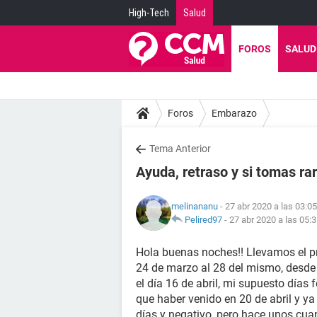
High-Tech
Salud
FOROS
SALUD
Foros
Embarazo
Tema Anterior
Ayuda, retraso y si tomas ra
melinananu
- 27 abr 2020 a las 03:05
Pelired97
-
27 abr 2020 a las 05:
Hola buenas noches!! Llevamos el p
24 de marzo al 28 del mismo, des
el día 16 de abril, mi supuesto días 
que haber venido en 20 de abril y ya
días y negativo, pero hace unos cua