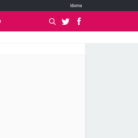
Idioma
O