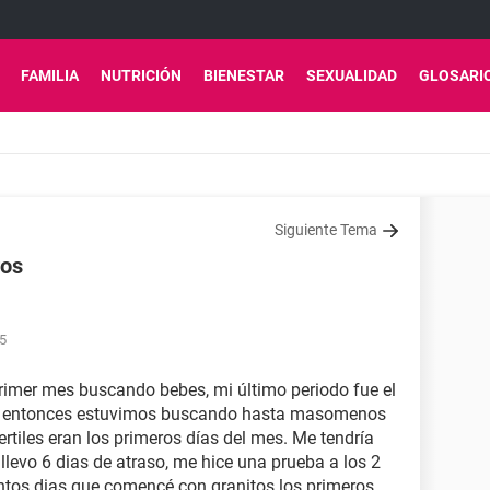
FAMILIA
NUTRICIÓN
BIENESTAR
SEXUALIDAD
GLOSARI
Siguiente Tema
ros
35
rimer mes buscando bebes, mi último periodo fue el
de entonces estuvimos buscando hasta masomenos
fertiles eran los primeros días del mes. Me tendría
 llevo 6 dias de atraso, me hice una prueba a los 2
ntos dias que comencé con granitos los primeros