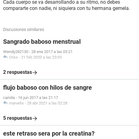
Cada cuerpo se va desarrollando a su ritmo, no debes
compararte con nadie, ni siquiera con tu hermana gemela.
Discusiones similares
Sangrado baboso menstrual
Wendy282130
-
28 ene 2017 a las 03:21
Criss
-
21 feb 2020 a las 23:03
2 respuestas
flujo baboso con hilos de sangre
camila
-
16 jun 2017 a las 21:17
marvelis
-
28 abr 2021 a las 02:28
5 respuestas
este retraso sera por la creatina?