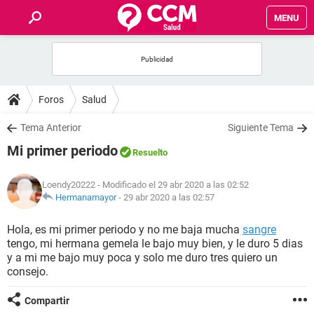
MENU
INICIO
FOROS
Foros
Salud
SALUD
Tema Anterior
Siguiente Tema
Mi primer periodo
Resuelto
FAMILIA
Loendy20222
- Modificado el 29 abr 2020 a las 02:52
NUTRICIÓN
Hermanamayor
-
29 abr 2020 a las 02:57
Hola, es mi primer periodo y no me baja mucha
sangre
BIENESTAR
tengo, mi hermana gemela le bajo muy bien, y le duro 5 dias
y a mi me bajo muy poca y solo me duro tres quiero un
SEXUALIDAD
consejo.
Compartir
GLOSARIO