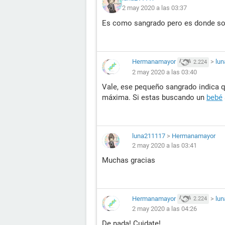
2 may 2020 a las 03:37
Es como sangrado pero es donde son
Hermanamayor
>
lu
2.224
2 may 2020 a las 03:40
Vale, ese pequeño sangrado indica q
máxima. Si estas buscando un
bebé
luna211117
>
Hermanamayor
2 may 2020 a las 03:41
Muchas gracias
Hermanamayor
>
lu
2.224
2 may 2020 a las 04:26
De nada! Cuidate!