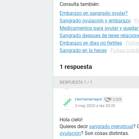
Consulta también:
Embarazo en sangrado ovular?
Sangrado ovulación y embarazo
-
F
Medicamentos para ovular y queda
Sangrado despues de tener relacion
Embarazo en días no fertiles
-
Ficha
Sangrado en la heces
-
Fichas práct
1 respuesta
RESPUESTA 1 / 1
Hermanamayor
2.224
2 may 2020 a las 03:35
Hola cielo!
Quieres decir
sangrado menstrual
? 
ovulación
? Son cosas distintas.