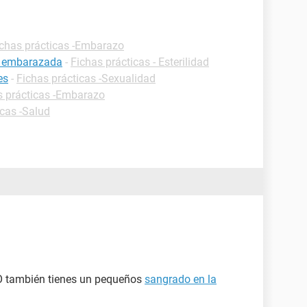
ichas prácticas -Embarazo
r embarazada
-
Fichas prácticas - Esterilidad
es
-
Fichas prácticas -Sexualidad
s prácticas -Embarazo
icas -Salud
O también tienes un pequeños
sangrado en la