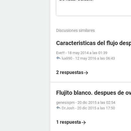
Discusiones similares
Caracteristicas del flujo de
Eve!!!
-
18 may 2014 a las 01:39
luxli90
-
12 may 2016 a las 06:43
2 respuestas
Flujito blanco. despues de ov
genesispm
-
20 dic 2015 a las 02:54
Dr.Josh
-
20 dic 2015 a las 17:50
1 respuesta