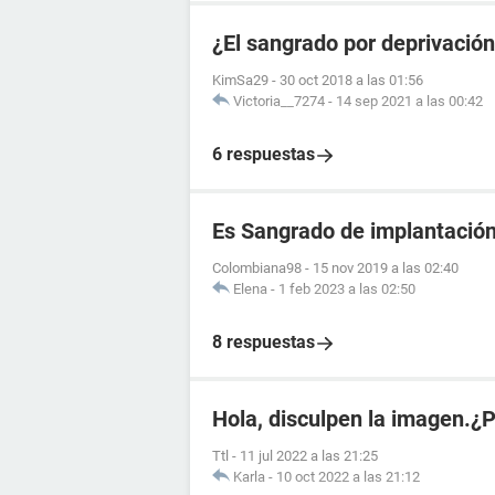
¿El sangrado por deprivació
KimSa29
-
30 oct 2018 a las 01:56
Victoria__7274
-
14 sep 2021 a las 00:42
6 respuestas
Es Sangrado de implantació
Colombiana98
-
15 nov 2019 a las 02:40
Elena
-
1 feb 2023 a las 02:50
8 respuestas
Hola, disculpen la imagen.¿
Ttl
-
11 jul 2022 a las 21:25
Karla
-
10 oct 2022 a las 21:12