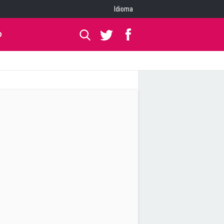
Idioma
O