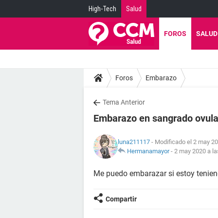
High-Tech
Salud
FOROS
SALUD
Foros
Embarazo
Tema Anterior
Embarazo en sangrado ovula
luna211117
- Modificado el 2 may 20
Hermanamayor
-
2 may 2020 a la
Me puedo embarazar si estoy tenie
Compartir