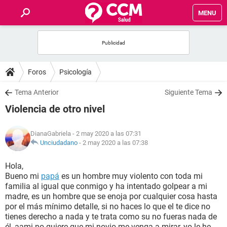
MENU
INICIO
FOROS
Foros
Psicología
SALUD
Tema Anterior
Siguiente Tema
Violencia de otro nivel
FAMILIA
DianaGabriela
- 2 may 2020 a las 07:31
NUTRICIÓN
Unciudadano
-
2 may 2020 a las 07:38
Hola,
BIENESTAR
Bueno mi
papá
es un hombre muy violento con toda mi
familia al igual que conmigo y ha intentado golpear a mi
SEXUALIDAD
madre, es un hombre que se enoja por cualquier cosa hasta
por el más mínimo detalle, si no haces lo que el te dice no
tienes derecho a nada y te trata como su no fueras nada de
GLOSARIO
él, aami no quiere que mi novio me venga a mirar, yo le he