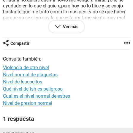
ayudado en lo que el quiere,pero hoy no lo hice y se enojo
bastante que me trato como lo más peor y no se que hacer
porque no se si yo soy la que esta mal, me siento muy mal
porque no se que tiene de malo que estés afuera con tu
Ver más
pareja aparte no hacemos nada malo, solo hablamos y ya y
le molesto tanto que empezó a maltratar a mi novio y dijo
que no lo quería cerca de aquí ni aquí porque era su casa y
Compartir
el hacía lo que él quisiera, necesito ayuda por favor muchas
veces he llegado a pensar en quitarme la vida porque ya no
Consulta también:
quiero seguir sufriendo
Violencia de otro nivel
Nivel normal de plaquetas
Nivel de leucocitos
Qué nivel de tsh es peligroso
Cual es el nivel normal de estres
Nivel de presion normal
1 respuesta