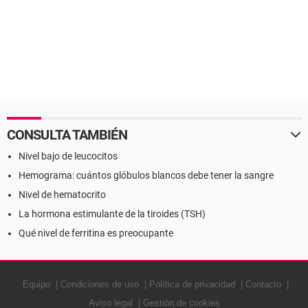
CONSULTA TAMBIÉN
Nivel bajo de leucocitos
Hemograma: cuántos glóbulos blancos debe tener la sangre
Nivel de hematocrito
La hormona estimulante de la tiroides (TSH)
Qué nivel de ferritina es preocupante
Equipo
Condiciones de uso
Política de privacidad
Contacto
Aviso legal
Gestión de cookies