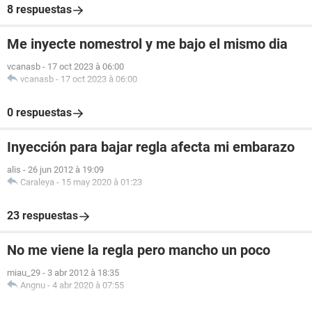
8 respuestas
Me inyecte nomestrol y me bajo el mismo dia
vcanasb
-
17 oct 2023 à 06:00
vcanasb
-
17 oct 2023 à 06:00
0 respuestas
Inyección para bajar regla afecta mi embarazo
alis
-
26 jun 2012 à 19:09
Caraleya
-
15 may 2020 à 01:23
23 respuestas
No me viene la regla pero mancho un poco
miau_29
-
3 abr 2012 à 18:35
Angnu
-
4 abr 2020 à 07:55