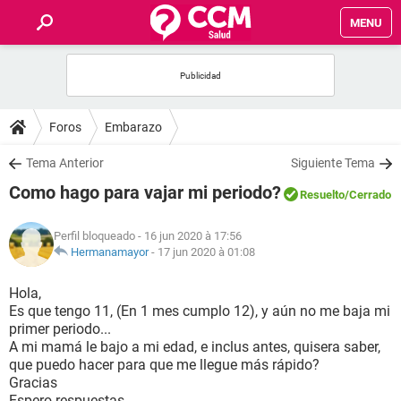
MENU
INICIO
FORUMS
Foros
Embarazo
SALUD
Tema Anterior
Siguiente Tema
Como hago para vajar mi periodo?
Resuelto
/Cerrado
FAMILIA
Perfil bloqueado
- 16 jun 2020 à 17:56
NUTRICIÓN
Hermanamayor
-
17 jun 2020 à 01:08
Hola,
BIENESTAR
Es que tengo 11, (En 1 mes cumplo 12), y aún no me baja mi
primer periodo...
SEXUALIDAD
A mi mamá le bajo a mi edad, e inclus antes, quisera saber,
que puedo hacer para que me llegue más rápido?
Gracias
GLOSARIO
Espero respuestas