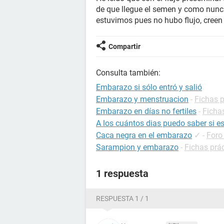
de que llegue el semen y como nunca
estuvimos pues no hubo flujo, cree
Compartir
Consulta también:
Embarazo si sólo entró y salió
Embarazo y menstruacion
-
Fichas 
Embarazo en días no fertiles
-
Ficha
A los cuántos dias puedo saber si 
Caca negra en el embarazo
✓
-
Foro
Sarampion y embarazo
-
Fichas prá
1 respuesta
RESPUESTA 1 / 1