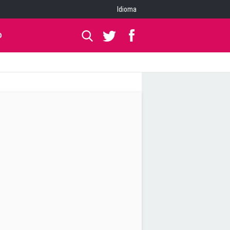
Idioma
O