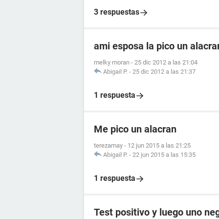
3 respuestas
ami esposa la pico un alacr
melky moran
-
25 dic 2012 a las 21:04
Abigail P.
-
25 dic 2012 a las 21:37
1 respuesta
Me pico un alacran
terezamay
-
12 jun 2015 a las 21:25
Abigail P.
-
22 jun 2015 a las 15:35
1 respuesta
Test positivo y luego uno ne