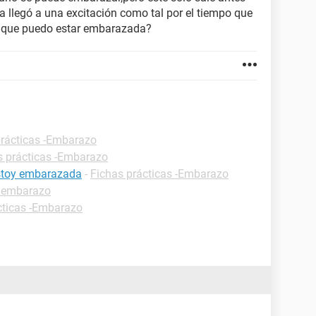
 llegó a una excitación como tal por el tiempo que
n que puedo estar embarazada?
prácticas -Embarazo
s prácticas -Embarazo
estoy embarazada
-
Fichas prácticas -Embarazo
 embarazo
cticas -Embarazo