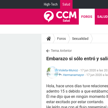
High-Tech
Salud
FOROS
SALUD
Foros
Sexualidad
Tema Anterior
Embarazo si sólo entró y sal
Violeta-Munoz
- 17 jun 2020 a las 20
Hermanamayor
-
17 jun 2020 a la
Hola, hace unos días tuve relaciones
adentro 15 s debido a que estábam
Él me dijo que en ningún momento ll
estar excitado por estar contando.
He leído que con el flujo preseminal