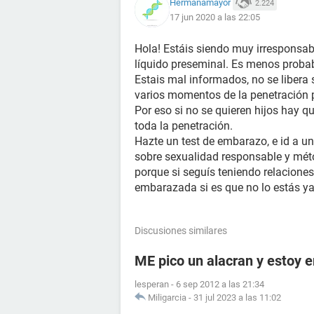
Hermanamayor
2.224
17 jun 2020 a las 22:05
Hola! Estáis siendo muy irresponsa
líquido preseminal. Es menos probab
Estais mal informados, no se libera 
varios momentos de la penetración par
Por eso si no se quieren hijos hay q
toda la penetración.
Hazte un test de embarazo, e id a un 
sobre sexualidad responsable y mét
porque si seguís teniendo relaciones
embarazada si es que no lo estás ya
Discusiones similares
ME pico un alacran y estoy
lesperan
-
6 sep 2012 a las 21:34
Miligarcia
-
31 jul 2023 a las 11:02