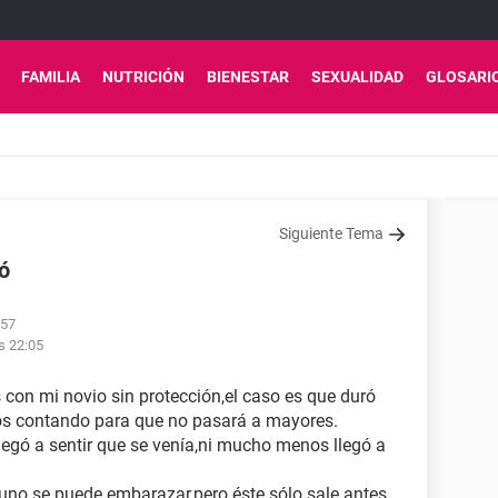
FAMILIA
NUTRICIÓN
BIENESTAR
SEXUALIDAD
GLOSARI
Siguiente Tema
ió
:57
s 22:05
 con mi novio sin protección,el caso es que duró
os contando para que no pasará a mayores.
egó a sentir que se venía,ni mucho menos llegó a
 uno se puede embarazar,pero éste sólo sale antes