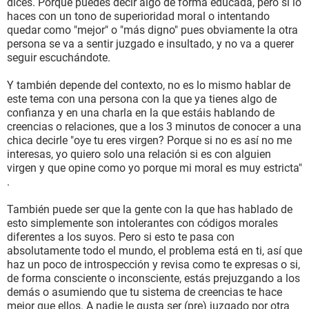
dices. Porque puedes decir algo de forma educada, pero si lo
haces con un tono de superioridad moral o intentando
quedar como "mejor" o "más digno" pues obviamente la otra
persona se va a sentir juzgado e insultado, y no va a querer
seguir escuchándote.
Y también depende del contexto, no es lo mismo hablar de
este tema con una persona con la que ya tienes algo de
confianza y en una charla en la que estáis hablando de
creencias o relaciones, que a los 3 minutos de conocer a una
chica decirle "oye tu eres virgen? Porque si no es así no me
interesas, yo quiero solo una relación si es con alguien
virgen y que opine como yo porque mi moral es muy estricta"
.
También puede ser que la gente con la que has hablado de
esto simplemente son intolerantes con códigos morales
diferentes a los suyos. Pero si esto te pasa con
absolutamente todo el mundo, el problema está en ti, así que
haz un poco de introspección y revisa como te expresas o si,
de forma consciente o inconsciente, estás prejuzgando a los
demás o asumiendo que tu sistema de creencias te hace
mejor que ellos. A nadie le gusta ser (pre) juzgado por otra