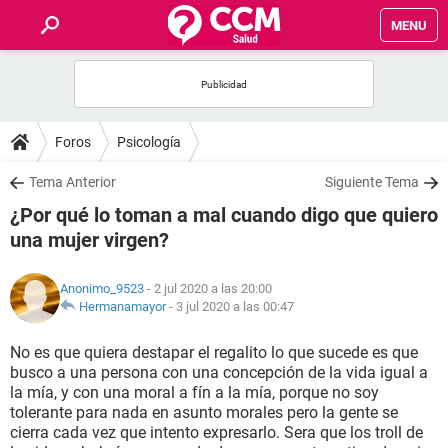
MENU
INICIO
FOROS
Foros
Psicología
SALUD
Tema Anterior
Siguiente Tema
¿Por qué lo toman a mal cuando digo que quiero
FAMILIA
una mujer virgen?
NUTRICIÓN
Anonimo_9523
- 2 jul 2020 a las 20:00
Hermanamayor
-
3 jul 2020 a las 00:47
BIENESTAR
No es que quiera destapar el regalito lo que sucede es que
busco a una persona con una concepción de la vida igual a
SEXUALIDAD
la mía, y con una moral a fín a la mía, porque no soy
tolerante para nada en asunto morales pero la gente se
cierra cada vez que intento expresarlo. Sera que los troll de
GLOSARIO