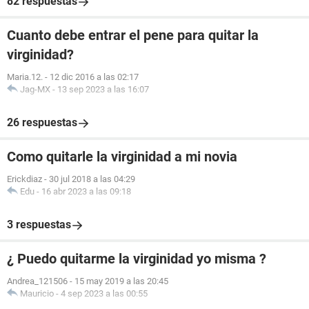
82 respuestas
Cuanto debe entrar el pene para quitar la
virginidad?
Maria.12.
-
12 dic 2016 a las 02:17
Jag-MX
-
13 sep 2023 a las 16:07
26 respuestas
Como quitarle la virginidad a mi novia
Erickdiaz
-
30 jul 2018 a las 04:29
Edu
-
16 abr 2023 a las 09:18
3 respuestas
¿ Puedo quitarme la virginidad yo misma ?
Andrea_121506
-
15 may 2019 a las 20:45
Mauricio
-
4 sep 2023 a las 00:55