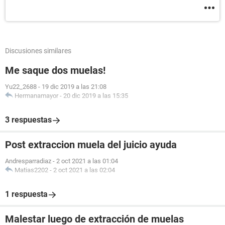
Discusiones similares
Me saque dos muelas!
Yu22_2688
-
19 dic 2019 a las 21:08
Hermanamayor
-
20 dic 2019 a las 15:35
3 respuestas
Post extraccion muela del juicio ayuda
Andresparradiaz
-
2 oct 2021 a las 01:04
Matias2202
-
2 oct 2021 a las 02:04
1 respuesta
Malestar luego de extracción de muelas