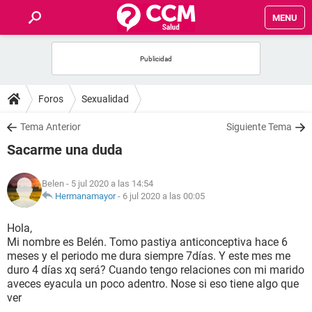
MENU
INICIO
FOROS
Foros
Sexualidad
SALUD
Tema Anterior
Siguiente Tema
Sacarme una duda
FAMILIA
Belen
- 5 jul 2020 a las 14:54
NUTRICIÓN
Hermanamayor
-
6 jul 2020 a las 00:05
Hola,
BIENESTAR
Mi nombre es Belén. Tomo pastiya anticonceptiva hace 6
meses y el periodo me dura siempre 7días. Y este mes me
SEXUALIDAD
duro 4 días xq será? Cuando tengo relaciones con mi marido
aveces eyacula un poco adentro. Nose si eso tiene algo que
ver
GLOSARIO