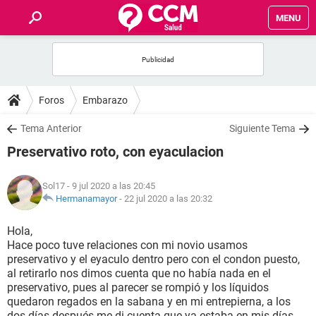
MENU
INICIO
FOROS
Foros
Embarazo
SALUD
Tema Anterior
Siguiente Tema
Preservativo roto, con eyaculacion
FAMILIA
Sol17
- 9 jul 2020 a las 20:45
NUTRICIÓN
Hermanamayor
-
22 jul 2020 a las 20:32
Hola,
BIENESTAR
Hace poco tuve relaciones con mi novio usamos
preservativo y el eyaculo dentro pero con el condon puesto,
SEXUALIDAD
al retirarlo nos dimos cuenta que no había nada en el
preservativo, pues al parecer se rompió y los líquidos
quedaron regados en la sabana y en mi entrepierna, a los
GLOSARIO
dos días después me di cuenta que ya estaba en mis días