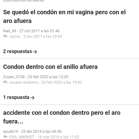
Discusiones similares
Se quedó el condón en mi vagina pero con el
aro afuera
Naii_99
-
27 oct 2017 a las 01:46
Jeyvis
-
2 nov 2017 a las 22:53
2 respuestas
Condon dentro con el anillo afuera
Zuzan_0728
-
23 feb 2023 a las 12:05
usuario anónimo
-
23 feb 2023 a las 19:52
1 respuesta
accidente con el condon dentro pero el aro
fuera...
ayuda19
-
25 abr 2014 a las 06:36
DRA. MARNET
-
16 mar 2019 a las 11:52