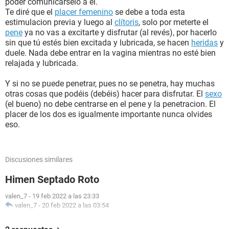
poder comunicárselo a él.
Te diré que el
placer femenino
se debe a toda esta
estimulacion previa y luego al
clítoris
, solo por meterte el
pene
ya no vas a excitarte y disfrutar (al revés), por hacerlo
sin que tú estés bien excitada y lubricada, se hacen
heridas
y
duele. Nada debe entrar en la vagina mientras no esté bien
relajada y lubricada.
Y si no se puede penetrar, pues no se penetra, hay muchas
otras cosas que podéis (debéis) hacer para disfrutar. El
sexo
(el bueno) no debe centrarse en el pene y la penetracion. El
placer de los dos es igualmente importante nunca olvides
eso.
Discusiones similares
Himen Septado Roto
valen_7
-
19 feb 2022 a las 23:33
valen_7
-
20 feb 2022 a las 03:54