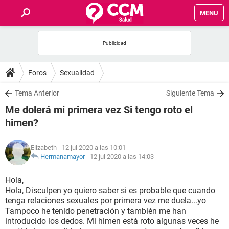
MENU
INICIO
FOROS
Foros
Sexualidad
SALUD
Tema Anterior
Siguiente Tema
Me dolerá mi primera vez Si tengo roto el
FAMILIA
himen?
NUTRICIÓN
Elizabeth
- 12 jul 2020 a las 10:01
Hermanamayor
-
12 jul 2020 a las 14:03
BIENESTAR
Hola,
Hola, Disculpen yo quiero saber si es probable que cuando
SEXUALIDAD
tenga relaciones sexuales por primera vez me duela...yo
Tampoco he tenido penetración y también me han
introducido los dedos. Mi himen está roto algunas veces he
GLOSARIO