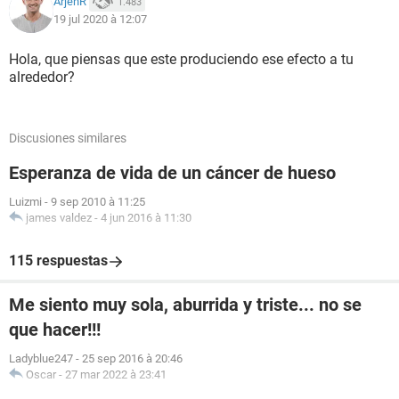
ArjenR
1.483
19 jul 2020 à 12:07
Hola, que piensas que este produciendo ese efecto a tu
alrededor?
Discusiones similares
Esperanza de vida de un cáncer de hueso
Luizmi
-
9 sep 2010 à 11:25
james valdez
-
4 jun 2016 à 11:30
115 respuestas
Me siento muy sola, aburrida y triste... no se
que hacer!!!
Ladyblue247
-
25 sep 2016 à 20:46
Oscar
-
27 mar 2022 à 23:41