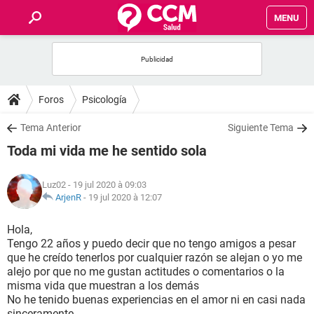
MENU
INICIO
FORUMS
Foros
Psicología
SALUD
Tema Anterior
Siguiente Tema
Toda mi vida me he sentido sola
FAMILIA
Luz02
- 19 jul 2020 à 09:03
NUTRICIÓN
ArjenR
-
19 jul 2020 à 12:07
Hola,
BIENESTAR
Tengo 22 años y puedo decir que no tengo amigos a pesar
que he creído tenerlos por cualquier razón se alejan o yo me
SEXUALIDAD
alejo por que no me gustan actitudes o comentarios o la
misma vida que muestran a los demás
No he tenido buenas experiencias en el amor ni en casi nada
GLOSARIO
sinceramente