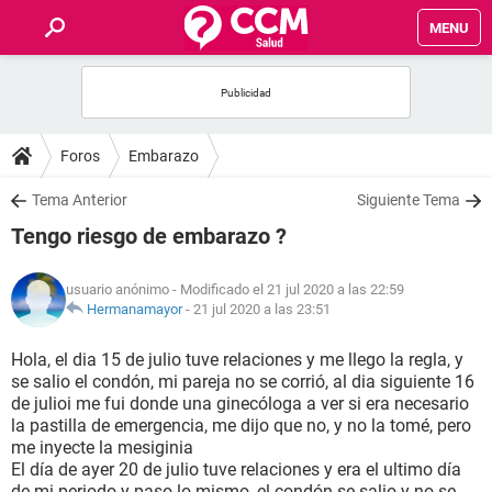
MENU
INICIO
FOROS
Foros
Embarazo
SALUD
Tema Anterior
Siguiente Tema
Tengo riesgo de embarazo ?
FAMILIA
usuario anónimo
- Modificado el 21 jul 2020 a las 22:59
NUTRICIÓN
Hermanamayor
-
21 jul 2020 a las 23:51
Hola, el dia 15 de julio tuve relaciones y me llego la regla, y
BIENESTAR
se salio el condón, mi pareja no se corrió, al dia siguiente 16
de julioi me fui donde una ginecóloga a ver si era necesario
SEXUALIDAD
la pastilla de emergencia, me dijo que no, y no la tomé, pero
me inyecte la mesiginia
El día de ayer 20 de julio tuve relaciones y era el ultimo día
GLOSARIO
de mi periodo y paso lo mismo, el condón se salio y no se