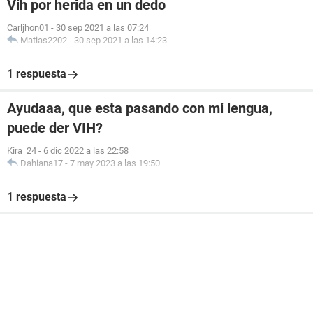
Vih por herida en un dedo
Carljhon01
-
30 sep 2021 a las 07:24
Matias2202
-
30 sep 2021 a las 14:23
1 respuesta
Ayudaaa, que esta pasando con mi lengua,
puede der VIH?
Kira_24
-
6 dic 2022 a las 22:58
Dahiana17
-
7 may 2023 a las 19:50
1 respuesta