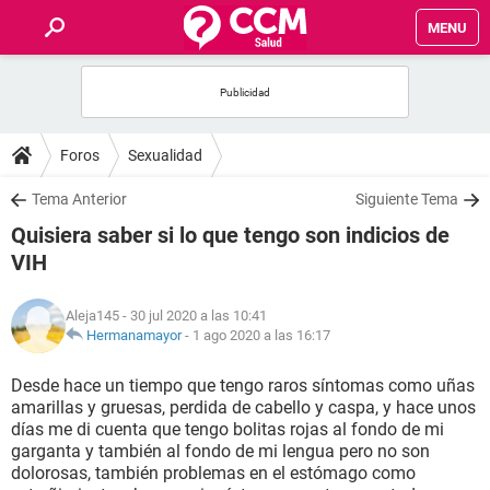
MENU
INICIO
FOROS
Foros
Sexualidad
SALUD
Tema Anterior
Siguiente Tema
Quisiera saber si lo que tengo son indicios de
FAMILIA
VIH
NUTRICIÓN
Aleja145
- 30 jul 2020 a las 10:41
Hermanamayor
-
1 ago 2020 a las 16:17
BIENESTAR
Desde hace un tiempo que tengo raros síntomas como uñas
amarillas y gruesas, perdida de cabello y caspa, y hace unos
SEXUALIDAD
días me di cuenta que tengo bolitas rojas al fondo de mi
garganta y también al fondo de mi lengua pero no son
dolorosas, también problemas en el estómago como
GLOSARIO