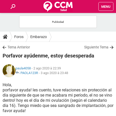
MENU
INICIO
FORUMS
Foros
Embarazo
SALUD
Tema Anterior
Siguiente Tema
Porfavor ayúdenme, estoy desesperada
FAMILIA
paula4058
- 2 ago 2020 à 22:39
NUTRICIÓN
PAOLA123R
-
3 ago 2020 à 23:48
Hola,
BIENESTAR
porfavor ayuda! les cuento, tuve relaciones sin protección al
día siguiente de que se me acabara mi período, el no se vino
SEXUALIDAD
dentro! hoy es el día de mi ovulación (según el calendario
día 16). Tengo miedo que sea sangrado de implantación, por
favor ayuda!
GLOSARIO