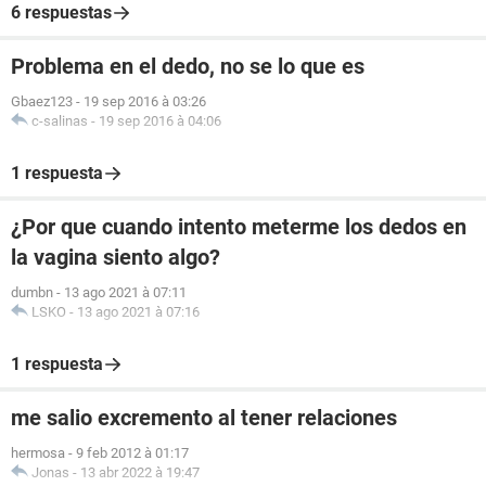
6 respuestas
Problema en el dedo, no se lo que es
Gbaez123
-
19 sep 2016 à 03:26
c-salinas
-
19 sep 2016 à 04:06
1 respuesta
¿Por que cuando intento meterme los dedos en
la vagina siento algo?
dumbn
-
13 ago 2021 à 07:11
LSKO
-
13 ago 2021 à 07:16
1 respuesta
me salio excremento al tener relaciones
hermosa
-
9 feb 2012 à 01:17
Jonas
-
13 abr 2022 à 19:47