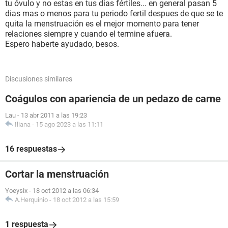
tu óvulo y no estas en tus dias fértiles... en general pasan 5
dias mas o menos para tu periodo fertil despues de que se te
quita la menstruación es el mejor momento para tener
relaciones siempre y cuando el termine afuera.
Espero haberte ayudado, besos.
Discusiones similares
Coágulos con apariencia de un pedazo de carne
Lau
-
13 abr 2011 a las 19:23
Iliana
-
15 ago 2023 a las 11:11
16 respuestas
Cortar la menstruación
Yoeysix
-
18 oct 2012 a las 06:34
A.Herquinio
-
18 oct 2012 a las 15:59
1 respuesta