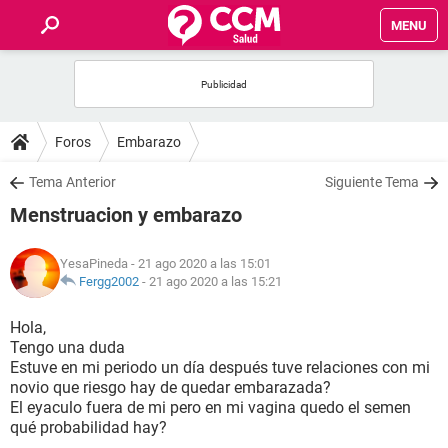
MENU
INICIO
FOROS
Foros
Embarazo
SALUD
Tema Anterior
Siguiente Tema
Menstruacion y embarazo
FAMILIA
YesaPineda
- 21 ago 2020 a las 15:01
NUTRICIÓN
Fergg2002
-
21 ago 2020 a las 15:21
Hola,
BIENESTAR
Tengo una duda
Estuve en mi periodo un día después tuve relaciones con mi
SEXUALIDAD
novio que riesgo hay de quedar embarazada?
El eyaculo fuera de mi pero en mi vagina quedo el semen
qué probabilidad hay?
GLOSARIO