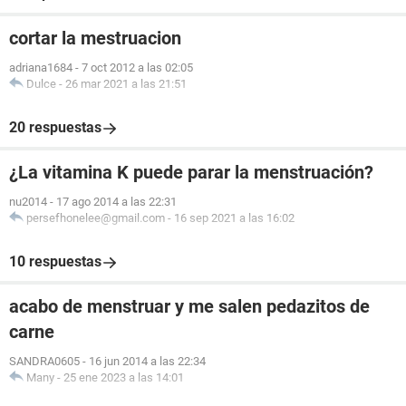
cortar la mestruacion
adriana1684
-
7 oct 2012 a las 02:05
Dulce
-
26 mar 2021 a las 21:51
20 respuestas
¿La vitamina K puede parar la menstruación?
nu2014
-
17 ago 2014 a las 22:31
persefhonelee@gmail.com
-
16 sep 2021 a las 16:02
10 respuestas
acabo de menstruar y me salen pedazitos de
carne
SANDRA0605
-
16 jun 2014 a las 22:34
Many
-
25 ene 2023 a las 14:01