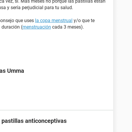
ica vez, si. Más meses no porque las pastillas están
 y sería perjudicial para tu salud.
aconsejo que uses
la copa menstrual
y/o que te
 duración (
menstruación
cada 3 meses).
ivas Umma
pastillas anticonceptivas