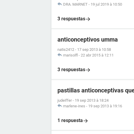
DRA. MARNET
-
19 jul 2019 à 10:50
3 respuestas
anticonceptivos umma
natis2412
-
17 sep 2013 à 10:58
marisolfl
-
22 abr 2015 à 12:11
3 respuestas
pastillas anticonceptivas q
judeiffer
-
19 sep 2013 à 18:24
marlene-ines
-
19 sep 2013 à 19:16
1 respuesta