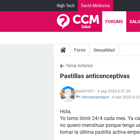
High-Tech
Santé-Médecine
FORUMS
SAL
Foros
Sexualidad
Tema Anterior
Pastillas anticonceptivas
Itzel91001
- 4 sep 2020 à 01:29
Hermanamayor
-
4 sep 2020 à 02
Hola,
Yo tomo ilimit 24/4 cada mes. Ya cas
no quiero menstruar porque tengo u
tomar la última pastilla activa empe