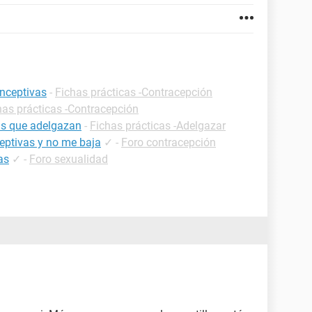
onceptivas
-
Fichas prácticas -Contracepción
has prácticas -Contracepción
as que adelgazan
-
Fichas prácticas -Adelgazar
ceptivas y no me baja
✓
-
Foro contracepción
as
✓
-
Foro sexualidad