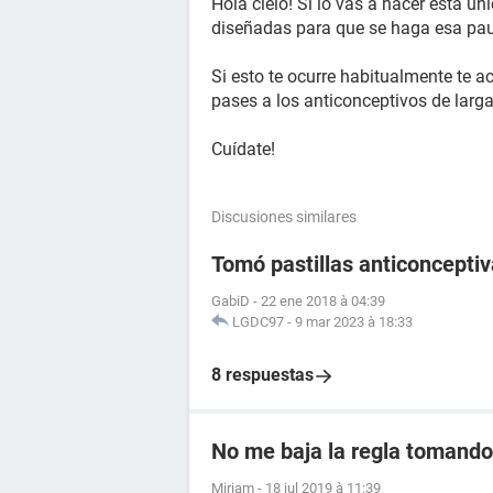
Hola cielo! Si lo vas a hacer esta ún
diseñadas para que se haga esa pausa
Si esto te ocurre habitualmente te 
pases a los anticonceptivos de larga
Cuídate!
Discusiones similares
Tomó pastillas anticoncept
GabiD
-
22 ene 2018 à 04:39
LGDC97
-
9 mar 2023 à 18:33
8 respuestas
No me baja la regla tomando 
Miriam
-
18 jul 2019 à 11:39