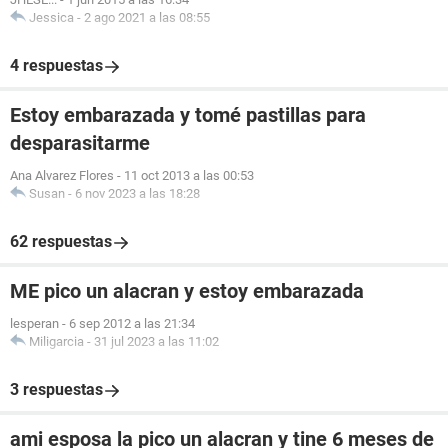
Jessica
-
2 ago 2021 a las 08:55
4 respuestas
Estoy embarazada y tomé pastillas para
desparasitarme
Ana Alvarez Flores
-
11 oct 2013 a las 00:53
Susan
-
6 nov 2023 a las 18:28
62 respuestas
ME pico un alacran y estoy embarazada
lesperan
-
6 sep 2012 a las 21:34
Miligarcia
-
31 jul 2023 a las 11:02
3 respuestas
ami esposa la pico un alacran y tine 6 meses de