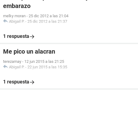
embarazo
melky moran
-
25 dic 2012 a las 21:04
Abigail P.
-
25 dic 2012 a las 21:37
1 respuesta
Me pico un alacran
terezamay
-
12 jun 2015 a las 21:25
Abigail P.
-
22 jun 2015 a las 15:35
1 respuesta