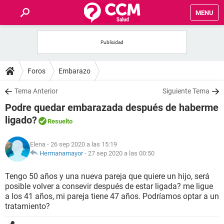
MENU
INICIO
FOROS
Foros
Embarazo
SALUD
Tema Anterior
Siguiente Tema
Podre quedar embarazada después de haberme
FAMILIA
ligado?
Resuelto
NUTRICIÓN
Elena
- 26 sep 2020 a las 15:19
Hermanamayor
-
27 sep 2020 a las 00:50
BIENESTAR
Tengo 50 años y una nueva pareja que quiere un hijo, será
posible volver a consevir después de estar ligada? me ligue
SEXUALIDAD
a los 41 años, mi pareja tiene 47 años. Podríamos optar a un
tratamiento?
GLOSARIO