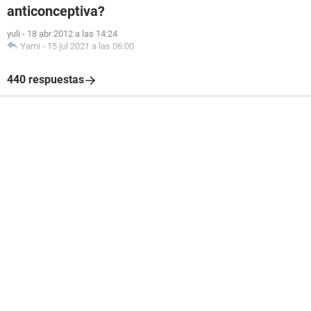
anticonceptiva?
yuli
-
18 abr 2012 a las 14:24
Yami
-
15 jul 2021 a las 06:00
440 respuestas