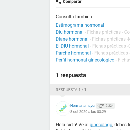
Compartir
Consulta también:
Estimograma hormonal
Diu hormonal
-
Fichas prácticas - C
Diane hormonal
-
Fichas prácticas 
El DIU hormonal
-
Fichas prácticas 
Parche hormonal
-
Fichas prácticas
Perfil hormonal ginecologico
-
Ficha
1 respuesta
RESPUESTA 1 / 1
Hermanamayor
2.224
8 oct 2020 a las 03:29
Hola cielo! Ve al
ginecólogo
, debes t