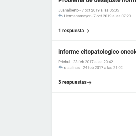
Problema de desajuste horm
Juanalberto
-
7 oct 2019 a las 05:35
Hermanamayor
-
7 oct 2019 a las 07:20
1 respuesta
informe citopatologico onco
Prichul
-
23 feb 2017 a las 20:42
c-salinas
-
24 feb 2017 a las 21:02
3 respuestas