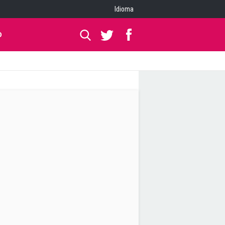
Idioma
O