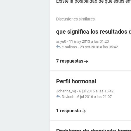
Existe la posibilidad de que estés 
Discusiones similares
que significa los resultados 
anyu0
-
11 may 2013 a las 01:20
c-salinas
-
29 oct 2016 a las 05:42
7 respuestas
Perfil hormonal
Johanna_vg
-
6 jul 2016 a las 15:42
Dr.Josh
-
6 jul 2016 a las 21:07
1 respuesta