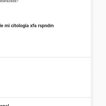
embarazada?
de mi citologia xfa rspndm