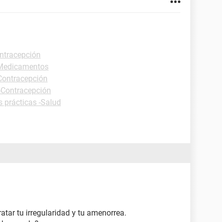
ontracepción
-Medicamentos
-Contracepción
 -Contracepción
s prácticas -Salud
ratar tu irregularidad y tu amenorrea.