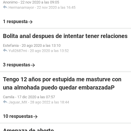
Anonimo
-
22 nov 2020 a las 09:05
Hermanamayor
-
22 nov 2020 a las 16:45
1 respuesta
Bolita anal despues de intentar tener relaciones
Estefania
-
20 ago 2020 a las 13:10
Yuli2687mi
-
20 ago 2020 a las 13:52
3 respuestas
Tengo 12 años por estupida me masturve con
una almohada puedo quedar embarazadaP
Camila
-
17 dic 2020 a las 07:57
Jaguar_MX
-
28 ago 2022 a las 18:44
10 respuestas
Amenaza de aborto