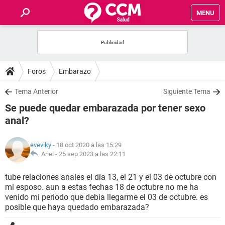
MENU
INICIO
FOROS
Foros
Embarazo
SALUD
Tema Anterior
Siguiente Tema
Se puede quedar embarazada por tener sexo
FAMILIA
anal?
NUTRICIÓN
eveviky
- 18 oct 2020 a las 15:29
Ariel -
25 sep 2023 a las 22:11
BIENESTAR
tube relaciones anales el dia 13, el 21 y el 03 de octubre con
mi esposo. aun a estas fechas 18 de octubre no me ha
SEXUALIDAD
venido mi periodo que debia llegarme el 03 de octubre. es
posible que haya quedado embarazada?
GLOSARIO