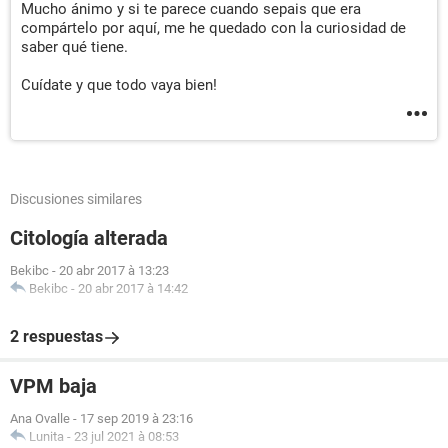
Mucho ánimo y si te parece cuando sepais que era
compártelo por aquí, me he quedado con la curiosidad de
saber qué tiene.
Cuídate y que todo vaya bien!
Discusiones similares
Citología alterada
Bekibc
-
20 abr 2017 à 13:23
Bekibc
-
20 abr 2017 à 14:42
2 respuestas
VPM baja
Ana Ovalle
-
17 sep 2019 à 23:16
Lunita
-
23 jul 2021 à 08:53