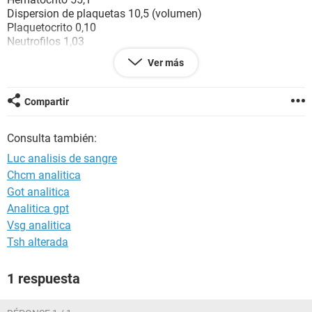
Dispersion de plaquetas 10,5 (volumen)
Plaquetocrito 0,10
Neutrofilos 1,03
Linfocitos 5,73
Ver más
Neutrofilos 14 (%)
Linfocitos 77,4 (%)
Compartir
¿puede tener alguna enfermedad?
Consulta también:
Luc analisis de sangre
Chcm analitica
Got analitica
Analitica gpt
Vsg analitica
Tsh alterada
1 respuesta