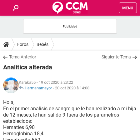
MENU
INICIO
FORUMS
Foros
Bebés
SALUD
Tema Anterior
Siguiente Tema
Analitica alterada
FAMILIA
Karaka55
- 19 oct 2020 à 23:22
NUTRICIÓN
Hermanamayor
-
20 oct 2020 à 14:08
Hola,
BIENESTAR
En el primer analisis de sangre que le han realizado a mi hija
de 12 meses, le han salido 9 fuera de los parametros
SEXUALIDAD
establecidos:
Hematies 6,90
Hemoglobina 18,4
GLOSARIO
Hematocrito 55,1