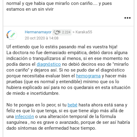
normal y qye habia que mirarlo con cariño.... y pues
estamos en un sin vivir
Hermanamayor
>
Karaka55
2.224
20 oct 2020 à 14:08
Uf entiendo que lo estéis pasando mal es vuestra hija!
La doctora no fue demasiado empática, debió daros alguna
indicación o tranquilizaros al menos, si en ese momento no
podía daros el
diagnóstico
no debió deciros eso de "mirarlo
con cariño" y dejaros así. Si no se pudo dar el diagnóstico
porque necesitaba evaluar bien el
hemograma
y hacer más
pruebas (que es normal y entendible) mínimo que os lo
hubiera explicado así para no os quedarais en esta situación
de miedo e incertidumbre.
No te pongas en lo peor, si tu
bebé
hasta ahora está sana y
feliz es que lo que tenga, si es que tiene algo más allá de
una
infección
o una alteración temporal de la fórmula
sanguínea , no es grave o avanzado, porque de ser así habría
dado síntomas de enfermedad hace tiempo.