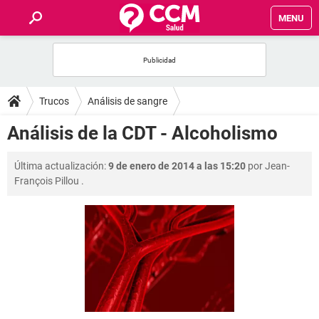
MENU
INICIO
FOROS
Trucos
Análisis de sangre
SALUD
Análisis de la CDT - Alcoholismo
FAMILIA
Última actualización:
9 de enero de 2014 a las 15:20
por
Jean-
François Pillou
.
NUTRICIÓN
BIENESTAR
SEXUALIDAD
GLOSARIO