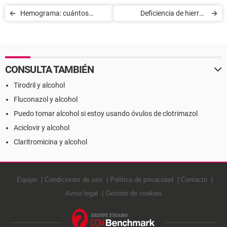
Hemograma: cuántos
Deficiencia de hierro -
glóbulos blancos debe tener
Exámenes de sangre
la sangre
CONSULTA TAMBIÉN
Tirodril y alcohol
Fluconazol y alcohol
Puedo tomar alcohol si estoy usando óvulos de clotrimazol
Aciclovir y alcohol
Claritromicina y alcohol
Equipo
Condiciones de uso
Política de privacidad
Contacto
Aviso legal
Gestión de cookies