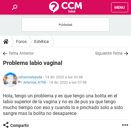
MENU
INICIO
FOROS
Foros
Estética
SALUD
Tema Anterior
Siguiente Tema
Problema labio vaginal
FAMILIA
Johannatejada
- 14 dic 2020 a las 03:48
NUTRICIÓN
Artemia_4798
-
14 dic 2020 a las 07:48
Hola, tengo un problema y es que tengo una bolita en el
BIENESTAR
labio superior de la vagina y no es de pus ya que tengo
mucho tiempo con eso y cuando lo e pinchado solo a sido
SEXUALIDAD
sangre mas la bolita no desaparece
Compartir
GLOSARIO