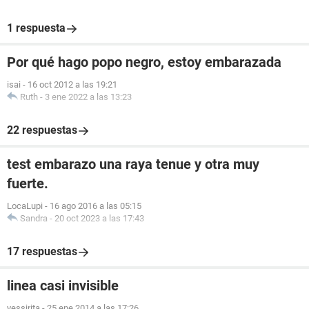
1 respuesta
Por qué hago popo negro, estoy embarazada
isai
-
16 oct 2012 a las 19:21
Ruth
-
3 ene 2022 a las 13:23
22 respuestas
test embarazo una raya tenue y otra muy
fuerte.
LocaLupi
-
16 ago 2016 a las 05:15
Sandra
-
20 oct 2023 a las 17:43
17 respuestas
linea casi invisible
yessirita
-
25 ene 2014 a las 17:26