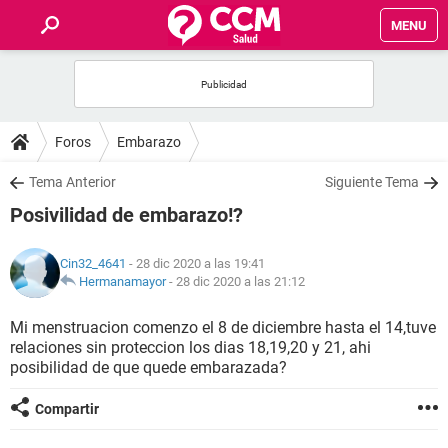
MENU
INICIO
FOROS
Foros
Embarazo
SALUD
Tema Anterior
Siguiente Tema
Posivilidad de embarazo!?
FAMILIA
Cin32_4641
- 28 dic 2020 a las 19:41
NUTRICIÓN
Hermanamayor
-
28 dic 2020 a las 21:12
Mi menstruacion comenzo el 8 de diciembre hasta el 14,tuve
BIENESTAR
relaciones sin proteccion los dias 18,19,20 y 21, ahi
posibilidad de que quede embarazada?
SEXUALIDAD
Compartir
GLOSARIO