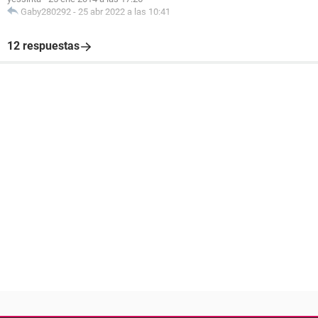
Gaby280292
-
25 abr 2022 a las 10:41
12 respuestas