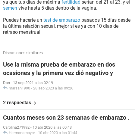
ya que tus días de máxima
fertilidad
serían del 21 al 23, y el
semen
vive hasta 5 días dentro de la vagina.
Puedes hacerte un
test de embarazo
pasados 15 días desde
la última relación sexual, mejor si es ya con 10 días de
retraso menstrual.
Discusiones similares
Use la misma prueba de embarazo en dos
ocasiones y la primera vez dió negativo y
Dan
-
13 sep 2021 a las 02:19
marsan1990
-
28 sep 2023 a las 09:26
2 respuestas
Cuantos meses son 23 semanas de embarazo .
Carolina271992
-
10 abr 2020 a las 00:43
Hermanamayor
-
10 abr 2020 a las 01:44