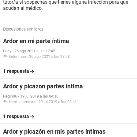
tutor/a si sospechas que tienes alguna infección para que
acudan al médico.
Discusiones similares
Ardor en mi parte íntima
Lucy
-
26 ago 2021 a las 17:42
ladeumun
-
26 ago 2021 a las 18:28
1 respuesta
Ardor y picazon partes íntima
Regin06
-
19 jul 2019 a las 04:16
Hermanamayor
-
19 jul 2019 a las 08:41
1 respuesta
Ardor y picazón en mis partes íntimas