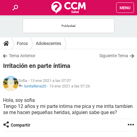
MENU
INICIO
FOROS
Foros
Adolescentes
SALUD
Tema Anterior
Siguiente Tema
Irritación en parte íntima
FAMILIA
Sofia
- 13 ene 2021 a las 07:07
NUTRICIÓN
lunitallena20
-
13 ene 2021 a las 07:26
Hola, soy sofia
BIENESTAR
Tengo 12 años y mi parte intima me pica y me irrita tambien
se me hacen pequeñas heridas, alguien sabe que es?
SEXUALIDAD
Compartir
GLOSARIO