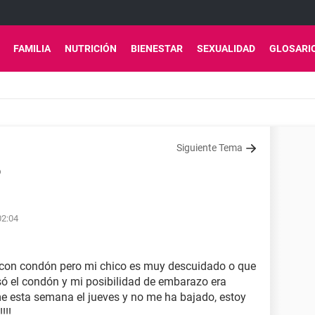
FAMILIA
NUTRICIÓN
BIENESTAR
SEXUALIDAD
GLOSARI
Siguiente Tema
o
02:04
s con condón pero mi chico es muy descuidado o que
isó el condón y mi posibilidad de embarazo era
e esta semana el jueves y no me ha bajado, estoy
!!!