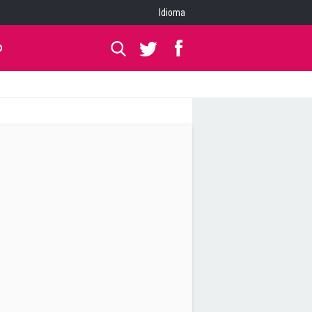
Idioma
O