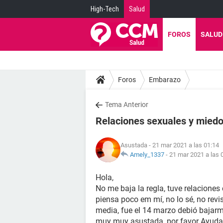
High-Tech
Salud
FOROS
SALUD
Foros
Embarazo
Tema Anterior
Relaciones sexuales y mied
Asustada
- 21 mar 2021 a las 01:14
Amely_1337
-
21 mar 2021 a las 
Hola,
No me baja la regla, tuve relacione
piensa poco em mí, no lo sé, no rev
media, fue el 14 marzo debió bajarm
muy muy asustada, por favor Ayuda!