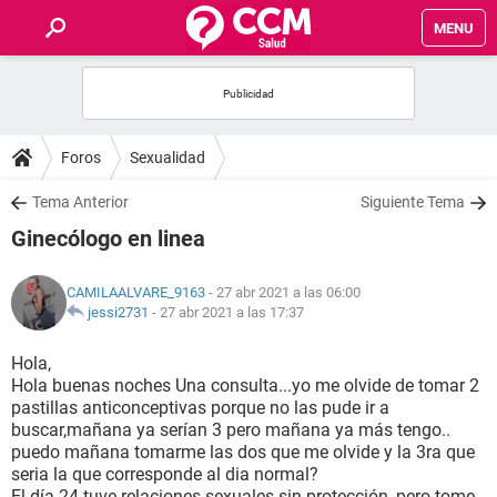
MENU
INICIO
FOROS
Foros
Sexualidad
SALUD
Tema Anterior
Siguiente Tema
Ginecólogo en linea
FAMILIA
CAMILAALVARE_9163
- 27 abr 2021 a las 06:00
NUTRICIÓN
jessi2731
-
27 abr 2021 a las 17:37
Hola,
BIENESTAR
Hola buenas noches Una consulta...yo me olvide de tomar 2
pastillas anticonceptivas porque no las pude ir a
SEXUALIDAD
buscar,mañana ya serían 3 pero mañana ya más tengo..
puedo mañana tomarme las dos que me olvide y la 3ra que
seria la que corresponde al dia normal?
GLOSARIO
El día 24 tuve relaciones sexuales sin protección, pero tome