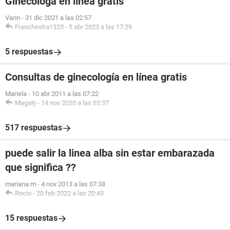
Ginecóloga en línea grátis
Vann
-
31 dic 2021 a las 02:57
Francheska1323
-
5 abr 2023 a las 17:29
5 respuestas
Consultas de ginecología en línea gratis
Mariela
-
10 abr 2011 a las 07:22
Magaly
-
14 nov 2020 a las 02:37
517 respuestas
puede salir la linea alba sin estar embarazada
que significa ??
mariana m
-
4 nov 2013 a las 07:38
Rocio
-
20 feb 2022 a las 20:43
15 respuestas