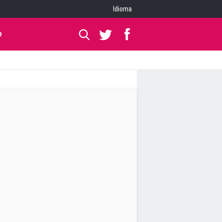
Idioma
O