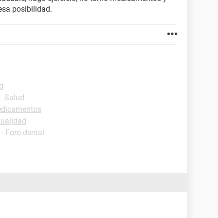
esa posibilidad.
d
 -Salud
Medicamentos
xualidad
-
Foro dental