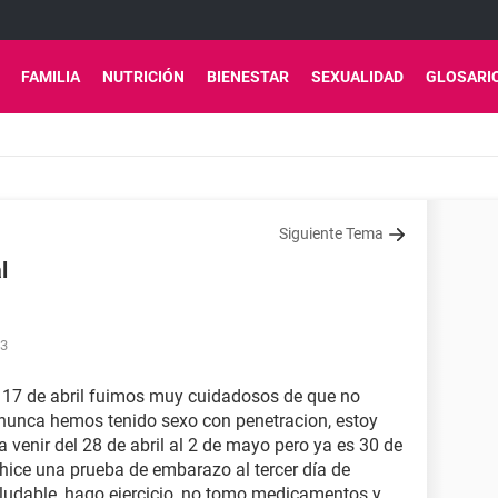
FAMILIA
NUTRICIÓN
BIENESTAR
SEXUALIDAD
GLOSARI
Siguiente Tema
l
53
el 17 de abril fuimos muy cuidadosos de que no
 nunca hemos tenido sexo con penetracion, estoy
venir del 28 de abril al 2 de mayo pero ya es 30 de
e hice una prueba de embarazo al tercer día de
aludable, hago ejercicio, no tomo medicamentos y