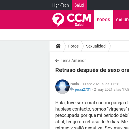
High-Tech
Salud
FOROS
SALUD
Foros
Sexualidad
Tema Anterior
Retraso después de sexo ora
Paula
- 30 abr 2021 a las 17:28
jessi2731
-
2 may 2021 a las 17:
Hola, tuve sexo oral con mi pareja 
hubiese contacto, somos "virgenes"
preocupada por que mi periodo debía 
abril, tengo un retraso de 5 días. M
retraso y salió negativa. Soy muy s