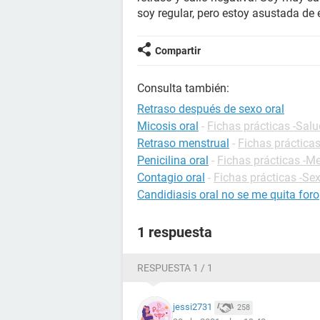
soy regular, pero estoy asustada de 
Compartir
Consulta también:
Retraso después de sexo oral
Micosis oral
-
Fichas prácticas -Salu
Retraso menstrual
-
Fichas prácticas
Penicilina oral
-
Fichas prácticas -
Contagio oral
-
Fichas prácticas -Se
Candidiasis oral no se me quita foro
1 respuesta
RESPUESTA 1 / 1
jessi2731
258