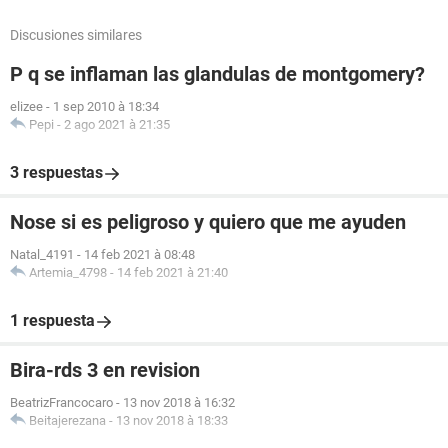
Discusiones similares
P q se inflaman las glandulas de montgomery?
elizee
-
1 sep 2010 à 18:34
Pepi
-
2 ago 2021 à 21:35
3 respuestas
Nose si es peligroso y quiero que me ayuden
Natal_4191
-
14 feb 2021 à 08:48
Artemia_4798
-
14 feb 2021 à 21:40
1 respuesta
Bira-rds 3 en revision
BeatrizFrancocaro
-
13 nov 2018 à 16:32
Beitajerezana
-
13 nov 2018 à 18:33