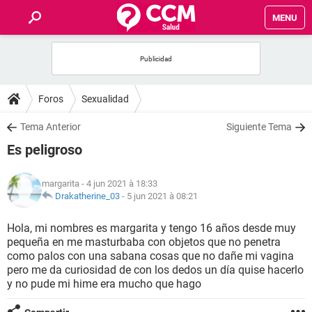
MENU
INICIO
FORUMS
Foros
Sexualidad
SALUD
Tema Anterior
Siguiente Tema
Es peligroso
FAMILIA
margarita
- 4 jun 2021 à 18:33
NUTRICIÓN
Drakatherine_03
-
5 jun 2021 à 08:21
Hola, mi nombres es margarita y tengo 16 años desde muy
BIENESTAR
pequeña en me masturbaba con objetos que no penetra
como palos con una sabana cosas que no dañe mi vagina
SEXUALIDAD
pero me da curiosidad de con los dedos un día quise hacerlo
y no pude mi hime era mucho que hago
GLOSARIO