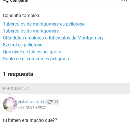
Compartir
Consulta también:
Tubérculos de montgomery es peligroso
Tuberculos de montgomery
Glándulas areolares o tubérculos de Montgomery
Ezetrol es peligroso
Qué nivel de tsh es peligroso
Soplo en el corazón es peligroso
1 respuesta
RÉPONSE 1 / 1
Drakatherine_03
23
5 jun 2021 à 08:21
tu himen era mucho que??