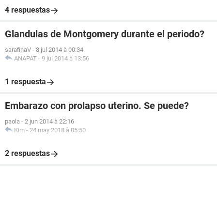
4 respuestas
Glandulas de Montgomery durante el periodo?
sarafinaV
-
8 jul 2014 à 00:34
ANAPAT
-
9 jul 2014 à 13:56
1 respuesta
Embarazo con prolapso uterino. Se puede?
paola
-
2 jun 2014 à 22:16
Kim
-
24 may 2018 à 05:50
2 respuestas