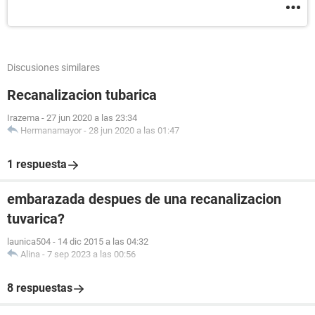
Discusiones similares
Recanalizacion tubarica
Irazema
-
27 jun 2020 a las 23:34
Hermanamayor
-
28 jun 2020 a las 01:47
1 respuesta
embarazada despues de una recanalizacion
tuvarica?
launica504
-
14 dic 2015 a las 04:32
Alina
-
7 sep 2023 a las 00:56
8 respuestas