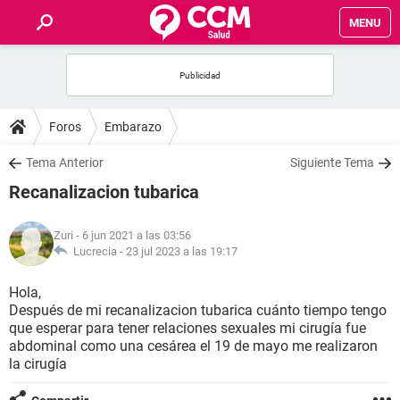
MENU
INICIO
FOROS
Foros
Embarazo
SALUD
Tema Anterior
Siguiente Tema
Recanalizacion tubarica
FAMILIA
Zuri
- 6 jun 2021 a las 03:56
NUTRICIÓN
Lucrecia -
23 jul 2023 a las 19:17
Hola,
BIENESTAR
Después de mi recanalizacion tubarica cuánto tiempo tengo
que esperar para tener relaciones sexuales mi cirugía fue
SEXUALIDAD
abdominal como una cesárea el 19 de mayo me realizaron
la cirugía
GLOSARIO