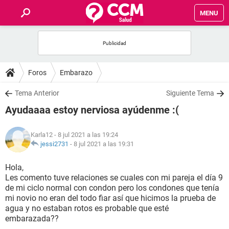
MENU
INICIO
FOROS
Foros
Embarazo
SALUD
Tema Anterior
Siguiente Tema
Ayudaaaa estoy nerviosa ayúdenme :(
FAMILIA
Karla12
- 8 jul 2021 a las 19:24
NUTRICIÓN
jessi2731
-
8 jul 2021 a las 19:31
Hola,
BIENESTAR
Les comento tuve relaciones se cuales con mi pareja el día 9
de mi ciclo normal con condon pero los condones que tenía
SEXUALIDAD
mi novio no eran del todo fiar así que hicimos la prueba de
agua y no estaban rotos es probable que esté
embarazada??
GLOSARIO