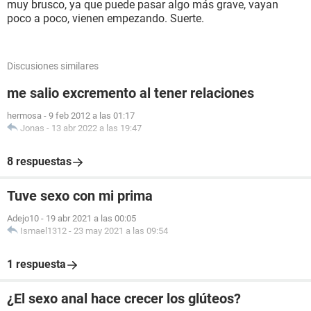
muy brusco, ya que puede pasar algo más grave, vayan
poco a poco, vienen empezando. Suerte.
Discusiones similares
me salio excremento al tener relaciones
hermosa
-
9 feb 2012 a las 01:17
Jonas
-
13 abr 2022 a las 19:47
8 respuestas
Tuve sexo con mi prima
Adejo10
-
19 abr 2021 a las 00:05
Ismael1312
-
23 may 2021 a las 09:54
1 respuesta
¿El sexo anal hace crecer los glúteos?