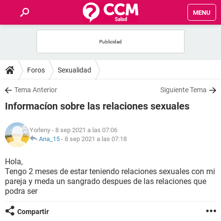
MENU
INICIO
FOROS
Foros
Sexualidad
SALUD
Tema Anterior
Siguiente Tema
Informacíon sobre las relaciones sexuales
FAMILIA
Yorleny
- 8 sep 2021 a las 07:06
NUTRICIÓN
Ana_15
-
8 sep 2021 a las 07:18
Hola,
BIENESTAR
Tengo 2 meses de estar teniendo relaciones sexuales con mi
pareja y meda un sangrado despues de las relaciones que
SEXUALIDAD
podra ser
Compartir
GLOSARIO