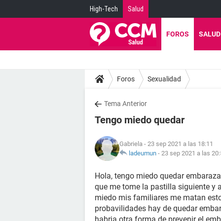
High-Tech
Salud
FOROS
SALUD
Foros
Sexualidad
Tema Anterior
Tengo miedo quedar
Gabriela
- 23 sep 2021 a las 18:11
ladeumun
-
23 sep 2021 a las 20
Hola, tengo miedo quedar embarazad
que me tome la pastilla siguiente y 
miedo mis familiares me matan esto
probavilidades hay de quedar embara
habria otra forma de prevenir el em