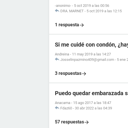
-anonimo-
-
5 oct 2019 a las 00:56
DRA. MARNET
-
5 oct 2019 a las 12:15
1 respuesta
Si me cuidé con condón, ¿ha
Andreina
-
11 may 2019 a las 14:27
Josselinpazmino409@gmail.com
-
5 ene 
3 respuestas
Puedo quedar embarazada s
Anacama
-
15 ago 2017 a las 18:47
Fdaz60
-
30 abr 2022 a las 04:39
57 respuestas