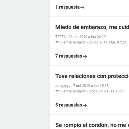
1 respuesta
Miedo de embarazo, me cuid
TEFFA
-
26 dic 2019 a las 04:29
Hermanamayor
-
26 dic 2019 a las 07:23
7 respuestas
Tuve relaciones con protecc
armyyyyy
-
7 oct 2019 a las 15:15
Hermanamayor
-
8 oct 2019 a las 15:55
5 respuestas
Se rompio el condon, no me v