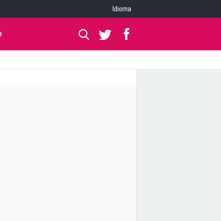
Idioma
O