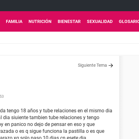
FAMILIA
NUTRICIÓN
BIENESTAR
SEXUALIDAD
GLOSARI
Siguiente Tema
:53
a tengo 18 años y tube relaciones en el mismo dia
al dia siuiente tambien tube relaciones y tengo
y en panico no dejo de pensar en eso y que
zada o es q sigue funciona la pastilla o es que
barazo xq solo paso 10 dias cn esete dia