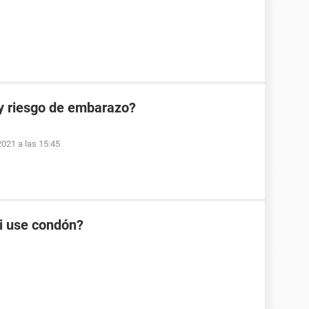
y riesgo de embarazo?
2021 a las 15:45
i use condón?