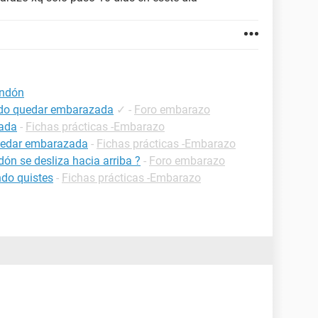
ondón
uedo quedar embarazada
✓
-
Foro embarazo
zada
-
Fichas prácticas -Embarazo
uedar embarazada
-
Fichas prácticas -Embarazo
ón se desliza hacia arriba ?
-
Foro embarazo
do quistes
-
Fichas prácticas -Embarazo