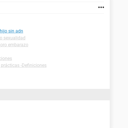
hijo sin adn
o sexualidad
Foro embarazo
ciones
 prácticas -Definiciones