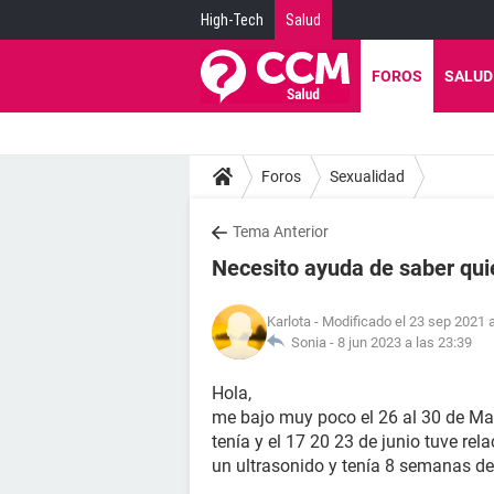
High-Tech
Salud
FOROS
SALUD
Foros
Sexualidad
Tema Anterior
Necesito ayuda de saber quie
Karlota
- Modificado el 23 sep 2021 a
Sonia -
8 jun 2023 a las 23:39
Hola,
me bajo muy poco el 26 al 30 de Ma
tenía y el 17 20 23 de junio tuve rel
un ultrasonido y tenía 8 semanas d