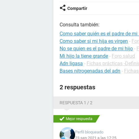
Compartir
Consulta también:
Como saber quién es el padre de mi 
Como saber si mi hija es virgen
-
For
No se quien es el padre de mi hijo
-
Mi hijo la tiene grande
-
Foro salud
Adn ligasa
-
Fichas prácticas -Defini
Bases nitrogenadas del adn
-
Fichas
2 respuestas
RESPUESTA 1 / 2
Mejor respuesta
Perfil bloqueado
23 sep 2021 a las 17:25