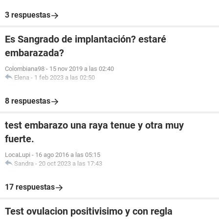
3 respuestas
Es Sangrado de implantación? estaré
embarazada?
Colombiana98
-
15 nov 2019 a las 02:40
Elena
-
1 feb 2023 a las 02:50
8 respuestas
test embarazo una raya tenue y otra muy
fuerte.
LocaLupi
-
16 ago 2016 a las 05:15
Sandra
-
20 oct 2023 a las 17:43
17 respuestas
Test ovulacion positivisimo y con regla