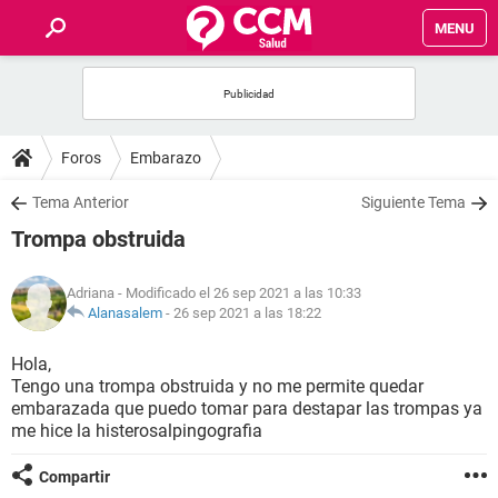
MENU
INICIO
FOROS
Foros
Embarazo
SALUD
Tema Anterior
Siguiente Tema
Trompa obstruida
FAMILIA
Adriana
- Modificado el 26 sep 2021 a las 10:33
NUTRICIÓN
Alanasalem
-
26 sep 2021 a las 18:22
Hola,
BIENESTAR
Tengo una trompa obstruida y no me permite quedar
embarazada que puedo tomar para destapar las trompas ya
SEXUALIDAD
me hice la histerosalpingografia
Compartir
GLOSARIO