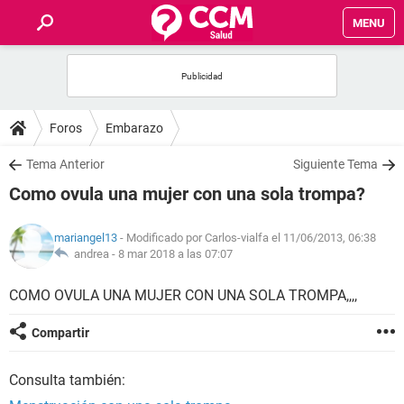
MENU
INICIO
FOROS
Foros
Embarazo
SALUD
Tema Anterior
Siguiente Tema
Como ovula una mujer con una sola trompa?
FAMILIA
mariangel13
- Modificado por Carlos-vialfa el 11/06/2013, 06:38
NUTRICIÓN
andrea -
8 mar 2018 a las 07:07
COMO OVULA UNA MUJER CON UNA SOLA TROMPA,,,,
BIENESTAR
Compartir
SEXUALIDAD
Consulta también:
GLOSARIO