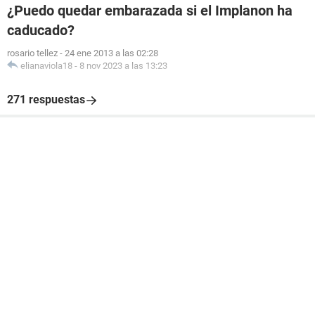
¿Puedo quedar embarazada si el Implanon ha
caducado?
rosario tellez
-
24 ene 2013 a las 02:28
elianaviola18
-
8 nov 2023 a las 13:23
271 respuestas