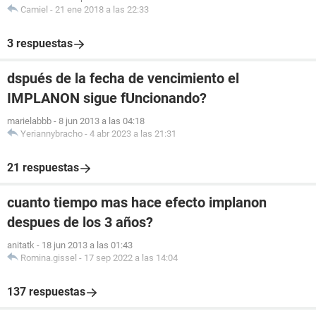
Camiel
-
21 ene 2018 a las 22:33
3 respuestas
dspués de la fecha de vencimiento el
IMPLANON sigue fUncionando?
marielabbb
-
8 jun 2013 a las 04:18
Yeriannybracho
-
4 abr 2023 a las 21:31
21 respuestas
cuanto tiempo mas hace efecto implanon
despues de los 3 años?
anitatk
-
18 jun 2013 a las 01:43
Romina.gissel
-
17 sep 2022 a las 14:04
137 respuestas