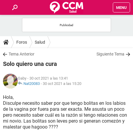
MENU
INICIO
FOROS
Foros
Salud
SALUD
Tema Anterior
Siguiente Tema
Solo quiero una cura
FAMILIA
Gaby
- 30 oct 2021 a las 13:41
NUTRICIÓN
Nat20083
-
30 oct 2021 a las 15:20
Hola,
BIENESTAR
Disculpe necesito saber por que tengo bolitas en los labios
de la vagina por fuera para ser exacta. Me asusta un poco
SEXUALIDAD
pero necesito saber cuál es la razón si tengo relaciones con
mi novio. Las bolitas son leves pero si generan comezón y
malestar que hagooo ????
GLOSARIO