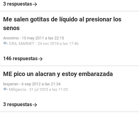
3 respuestas
Me salen gotitas de líquido al presionar los
senos
Anonimo
-
15 may 2011 a las 22:15
DRA. MARNET
-
24 nov 2018 a las 17:46
146 respuestas
ME pico un alacran y estoy embarazada
lesperan
-
6 sep 2012 a las 21:34
Miligarcia
-
31 jul 2023 a las 11:02
3 respuestas