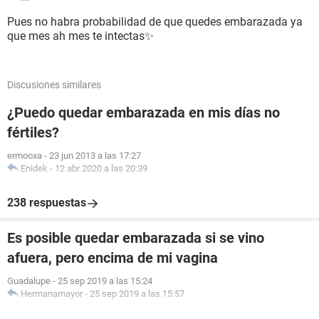
Pues no habra probabilidad de que quedes embarazada ya
que mes ah mes te intectas✨
Discusiones similares
¿Puedo quedar embarazada en mis días no
fértiles?
ermooxa
-
23 jun 2013 a las 17:27
Enidek
-
12 abr 2020 a las 20:39
238 respuestas
Es posible quedar embarazada si se vino
afuera, pero encima de mi vagina
Guadalupe
-
25 sep 2019 a las 15:24
Hermanamayor
-
25 sep 2019 a las 15:57