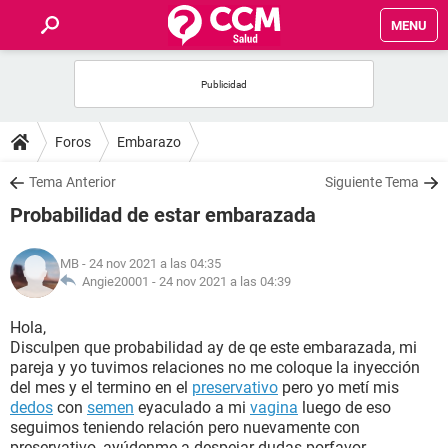
MENU
INICIO
FOROS
Foros
Embarazo
SALUD
Tema Anterior
Siguiente Tema
Probabilidad de estar embarazada
FAMILIA
MB
- 24 nov 2021 a las 04:35
NUTRICIÓN
Angie20001 -
24 nov 2021 a las 04:39
Hola,
BIENESTAR
Disculpen que probabilidad ay de qe este embarazada, mi
pareja y yo tuvimos relaciones no me coloque la inyección
SEXUALIDAD
del mes y el termino en el
preservativo
pero yo metí mis
dedos
con
semen
eyaculado a mi
vagina
luego de eso
seguimos teniendo relación pero nuevamente con
GLOSARIO
preservativo, ayúdenme a despejar dudas porfavor.