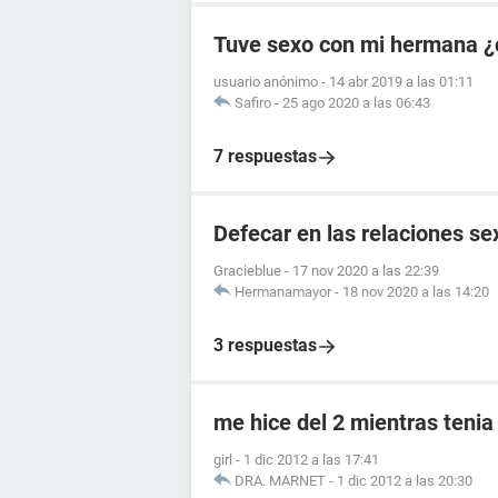
Tuve sexo con mi hermana ¿
usuario anónimo
-
14 abr 2019 a las 01:11
Safiro
-
25 ago 2020 a las 06:43
7 respuestas
Defecar en las relaciones se
Gracieblue
-
17 nov 2020 a las 22:39
Hermanamayor
-
18 nov 2020 a las 14:20
3 respuestas
me hice del 2 mientras tenia
girl
-
1 dic 2012 a las 17:41
DRA. MARNET
-
1 dic 2012 a las 20:30