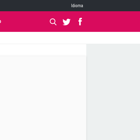
Idioma
O