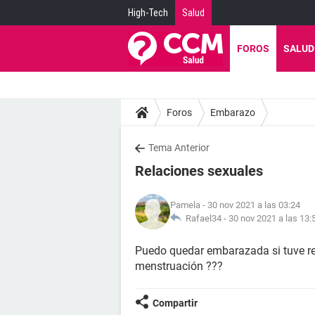
High-Tech
Salud
FOROS
SALUD
Foros
Embarazo
Tema Anterior
Relaciones sexuales
Pamela
- 30 nov 2021 a las 03:24
Rafael34 -
30 nov 2021 a las 13:
Puedo quedar embarazada si tuve r
menstruación ???
Compartir