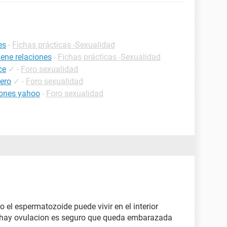
es
-
Fichas prácticas -Sexualidad
ene relaciones
-
Fichas prácticas -Sexualidad
ce
✓
-
Foro sexualidad
sero
✓
-
Foro sexualidad
iones yahoo
-
Foro sexualidad
ro el espermatozoide puede vivir en el interior
as hay ovulacion es seguro que queda embarazada