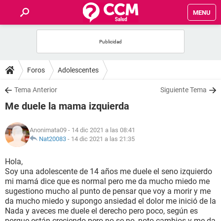
MENU
INICIO
FOROS
Foros
Adolescentes
SALUD
Tema Anterior
Siguiente Tema
Me duele la mama izquierda
FAMILIA
Anonimata09
- 14 dic 2021 a las 08:41
NUTRICIÓN
Nat20083
-
14 dic 2021 a las 21:35
Hola,
BIENESTAR
Soy una adolescente de 14 años me duele el seno izquierdo
mi mamá dice que es normal pero me da mucho miedo me
SEXUALIDAD
sugestiono mucho al punto de pensar que voy a morir y me
da mucho miedo y supongo ansiedad el dolor me inició de la
Nada y aveces me duele el derecho pero poco, según es
GLOSARIO
porque están creciendo pero no se no, noto cambios y me da