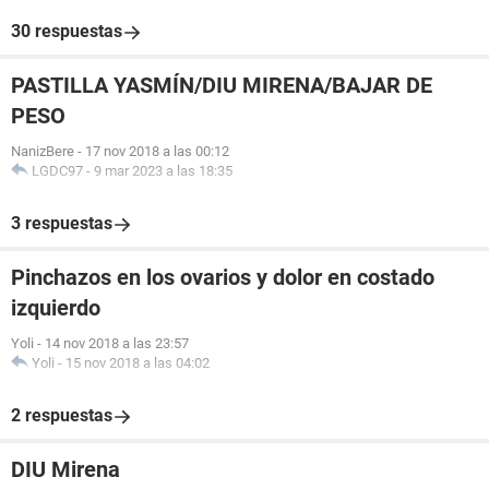
30 respuestas
PASTILLA YASMÍN/DIU MIRENA/BAJAR DE
PESO
NanizBere
-
17 nov 2018 a las 00:12
LGDC97
-
9 mar 2023 a las 18:35
3 respuestas
Pinchazos en los ovarios y dolor en costado
izquierdo
Yoli
-
14 nov 2018 a las 23:57
Yoli
-
15 nov 2018 a las 04:02
2 respuestas
DIU Mirena