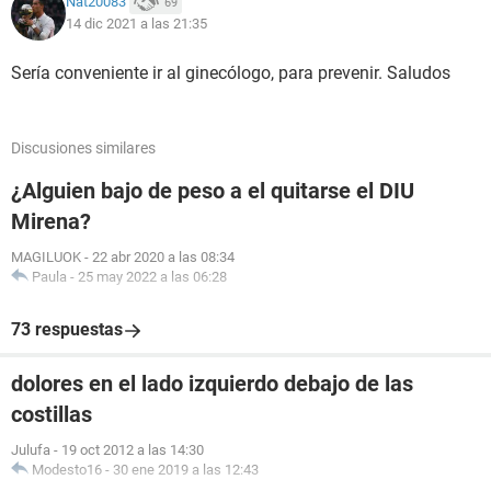
Nat20083
69
14 dic 2021 a las 21:35
Sería conveniente ir al ginecólogo, para prevenir. Saludos
Discusiones similares
¿Alguien bajo de peso a el quitarse el DIU
Mirena?
MAGILUOK
-
22 abr 2020 a las 08:34
Paula
-
25 may 2022 a las 06:28
73 respuestas
dolores en el lado izquierdo debajo de las
costillas
Julufa
-
19 oct 2012 a las 14:30
Modesto16
-
30 ene 2019 a las 12:43