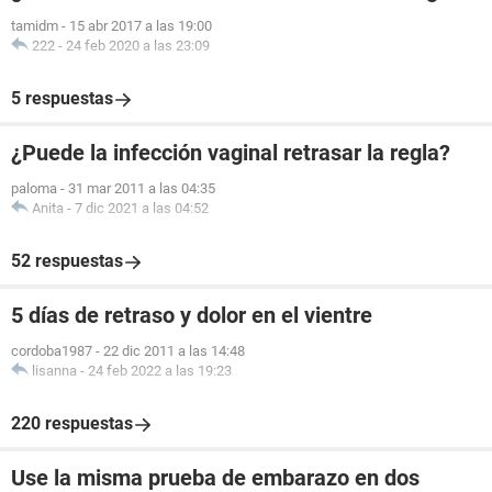
tamidm
-
15 abr 2017 a las 19:00
222
-
24 feb 2020 a las 23:09
5 respuestas
¿Puede la infección vaginal retrasar la regla?
paloma
-
31 mar 2011 a las 04:35
Anita
-
7 dic 2021 a las 04:52
52 respuestas
5 días de retraso y dolor en el vientre
cordoba1987
-
22 dic 2011 a las 14:48
lisanna
-
24 feb 2022 a las 19:23
220 respuestas
Use la misma prueba de embarazo en dos