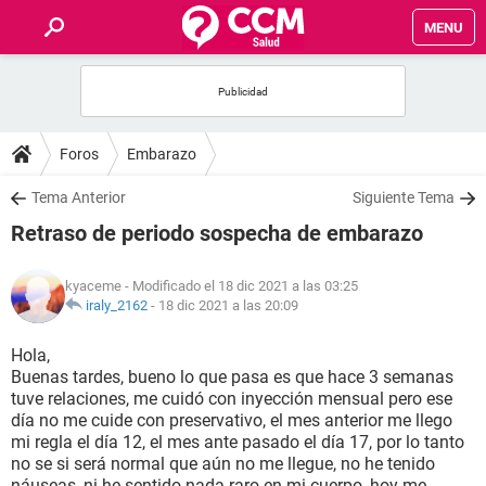
MENU
INICIO
FOROS
Foros
Embarazo
SALUD
Tema Anterior
Siguiente Tema
Retraso de periodo sospecha de embarazo
FAMILIA
kyaceme
- Modificado el 18 dic 2021 a las 03:25
NUTRICIÓN
iraly_2162
-
18 dic 2021 a las 20:09
Hola,
BIENESTAR
Buenas tardes, bueno lo que pasa es que hace 3 semanas
tuve relaciones, me cuidó con inyección mensual pero ese
SEXUALIDAD
día no me cuide con preservativo, el mes anterior me llego
mi regla el día 12, el mes ante pasado el día 17, por lo tanto
no se si será normal que aún no me llegue, no he tenido
GLOSARIO
náuseas, ni he sentido nada raro en mi cuerpo, hoy me