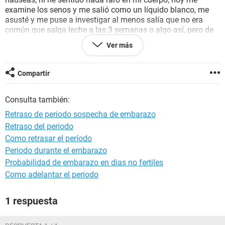
examine los senos y me salió como un líquido blanco, me
asusté y me puse a investigar al menos salía que no era
común que salga leche a las 3 semanas o algo así, pero de
todas formas me preocupa, no siento que mis senos hayan
Ver más
cambiado o estén hinchados, nada, pero me preocupa, mi
flujo no a cambiado, me inyecto con novafem mensual, me
dan 3 días al mes, normalmente siempre voy el día exacto,
Compartir
nunca me he atrasado ni adelantado, máximo un día,
normalmente todos los memes me llegaba del 17 en
Consulta también:
adelante, solo el mes pasado me llego el 12, pero de igual
forma me preocupa.
Retraso de periodo sospecha de embarazo
Retraso del periodo
Como retrasar el período
Periodo durante el embarazo
Probabilidad de embarazo en dias no fertiles
Como adelantar el periodo
1 respuesta