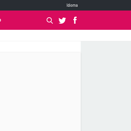
Idioma
O