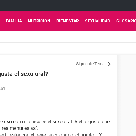
FAMILIA
NUTRICIÓN
BIENESTAR
SEXUALIDAD
GLOSARI
Siguiente Tema
gusta el sexo oral?
:51
uso con mi chico es el sexo oral. A él le gusto que
i realmente es así.
ir, estar con el pene: succionarlo, chuparlo... Y