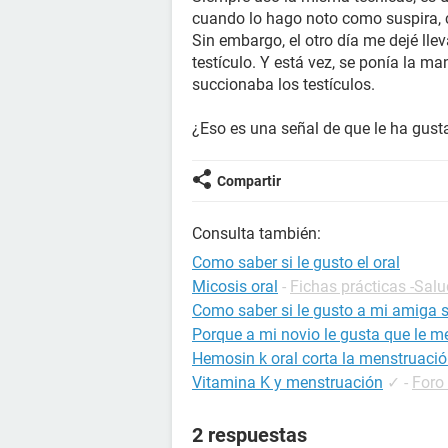
cuando lo hago noto como suspira, cie
Sin embargo, el otro día me dejé llev
testículo. Y está vez, se ponía la m
succionaba los testículos.
¿Eso es una señal de que le ha gust
Compartir
Consulta también:
Como saber si le gusto el oral
Micosis oral
-
Fichas prácticas -Salu
Como saber si le gusto a mi amiga 
Porque a mi novio le gusta que le m
Hemosin k oral corta la menstruaci
Vitamina K y menstruación
✓
-
Foro
2 respuestas