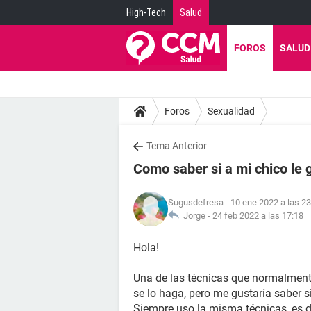
High-Tech
Salud
FOROS
SALUD
Foros
Sexualidad
Tema Anterior
Como saber si a mi chico le 
Sugusdefresa
- 10 ene 2022 a las 23
Jorge -
24 feb 2022 a las 17:18
Hola!
Una de las técnicas que normalmente 
se lo haga, pero me gustaría saber s
Siempre uso la misma técnicas, es dec