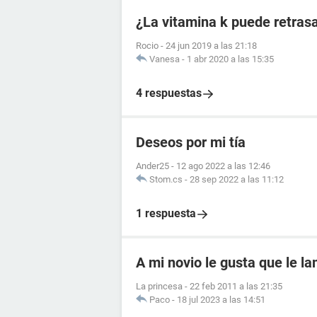
¿La vitamina k puede retras
Rocio
-
24 jun 2019 a las 21:18
Vanesa
-
1 abr 2020 a las 15:35
4 respuestas
Deseos por mi tía
Ander25
-
12 ago 2022 a las 12:46
Stom.cs
-
28 sep 2022 a las 11:12
1 respuesta
A mi novio le gusta que le l
La princesa
-
22 feb 2011 a las 21:35
Paco
-
18 jul 2023 a las 14:51