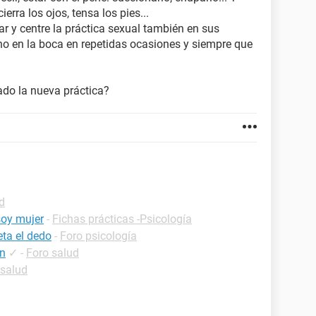
rra los ojos, tensa los pies...
ar y centre la práctica sexual también en sus
ano en la boca en repetidas ocasiones y siempre que
ado la nueva práctica?
d
soy mujer
-
Fichas prácticas -Psicología
eta el dedo
-
Foro psicología
ón
✓
-
Foro salud
 salud