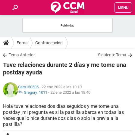
MENU
INICIO
FOROS
Foros
Contracepción
SALUD
Tema Anterior
Siguiente Tema
Tuve relaciones durante 2 días y me tome una
FAMILIA
postday ayuda
NUTRICIÓN
Caro150505
- 22 ene 2022 a las 10:10
Gregory_1011
-
22 ene 2022 a las 18:40
BIENESTAR
Hola tuve relaciones dos dias seguidos y me tome una
postday ,mi pregunta es si la pastilla abarca en todas las
SEXUALIDAD
veces que lo hice durante dos dias o solo la previa a la
pastillla?
GLOSARIO