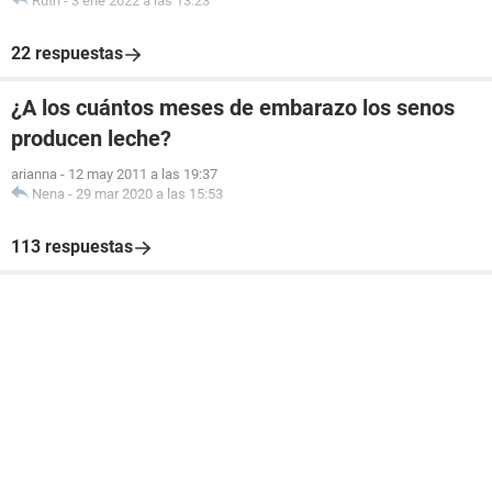
Ruth
-
3 ene 2022 a las 13:23
22 respuestas
¿A los cuántos meses de embarazo los senos
producen leche?
arianna
-
12 may 2011 a las 19:37
Nena
-
29 mar 2020 a las 15:53
113 respuestas