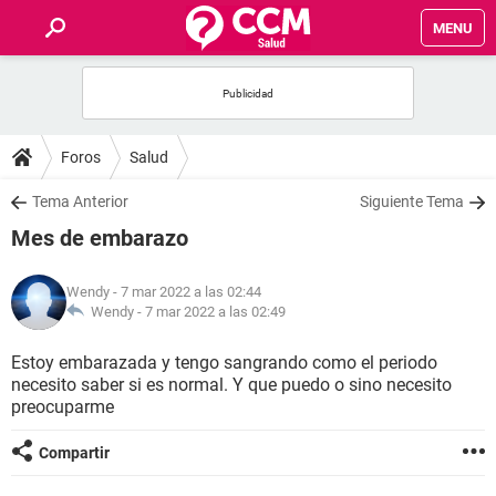
MENU
INICIO
FOROS
Foros
Salud
SALUD
Tema Anterior
Siguiente Tema
Mes de embarazo
FAMILIA
Wendy
- 7 mar 2022 a las 02:44
NUTRICIÓN
Wendy -
7 mar 2022 a las 02:49
Estoy embarazada y tengo sangrando como el periodo
BIENESTAR
necesito saber si es normal. Y que puedo o sino necesito
preocuparme
SEXUALIDAD
Compartir
GLOSARIO